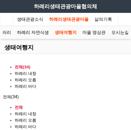
하례리생태관광마을협의체
하례리생태관광소식
하례리생태관광마을
삶의기록
갤러리
하례리 자연식생
생태여행지
마을 영상관
오시는길
생태여행지
전체(34)
하례리 내창
하례리 오름
하례리 바다
전체(34)
전체
하례리 내창
하례리 오름
하례리 바다