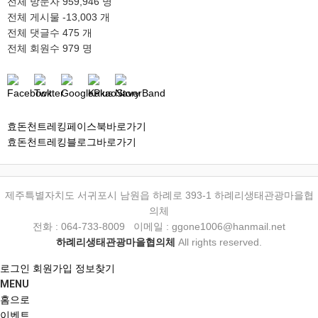
전체 방문자
959,946 명
전체 게시물
-13,003 개
전체 댓글수
475 개
전체 회원수
979 명
효돈천트레킹페이스북바로가기
효돈천트레킹블로그바로가기
제주특별자치도 서귀포시 남원읍 하례로 393-1 하례리생태관광마을협
의체
전화 : 064-733-8009 이메일 : ggone1006@hanmail.net
하례리생태관광마을협의체
All rights reserved.
로그인
회원가입
정보찾기
MENU
홈으로
이벤트