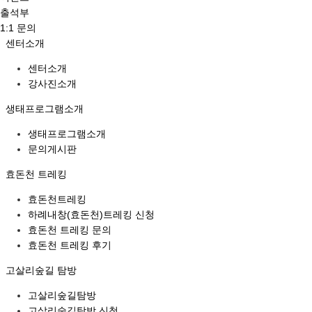
출석부
1:1 문의
센터소개
센터소개
강사진소개
생태프로그램소개
생태프로그램소개
문의게시판
효돈천 트레킹
효돈천트레킹
하례내창(효돈천)트레킹 신청
효돈천 트레킹 문의
효돈천 트레킹 후기
고살리숲길 탐방
고살리숲길탐방
고살리숲길탐방 신청