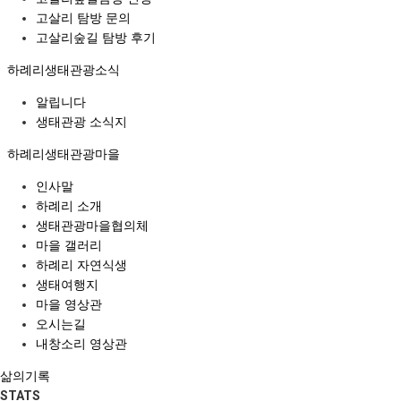
고살리 탐방 문의
고살리숲길 탐방 후기
하례리생태관광소식
알립니다
생태관광 소식지
하례리생태관광마을
인사말
하례리 소개
생태관광마을협의체
마을 갤러리
하례리 자연식생
생태여행지
마을 영상관
오시는길
내창소리 영상관
삶의기록
STATS