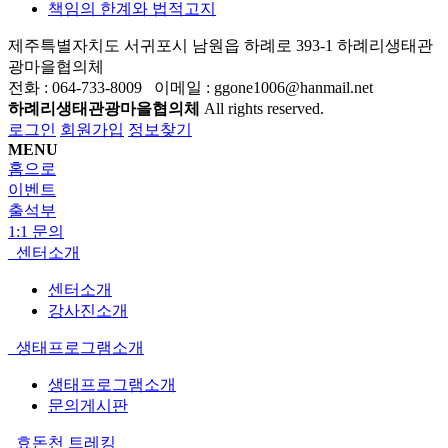
책임의 한계와 법적고지
제주특별자치도 서귀포시 남원읍 하례로 393-1 하례리생태관
광마을협의체
전화 : 064-733-8009 이메일 : ggone1006@hanmail.net
하례리생태관광마을협의체
All rights reserved.
로그인
회원가입
정보찾기
MENU
홈으로
이벤트
출석부
1:1 문의
센터소개
센터소개
강사진소개
생태프로그램소개
생태프로그램소개
문의게시판
효돈천 트레킹