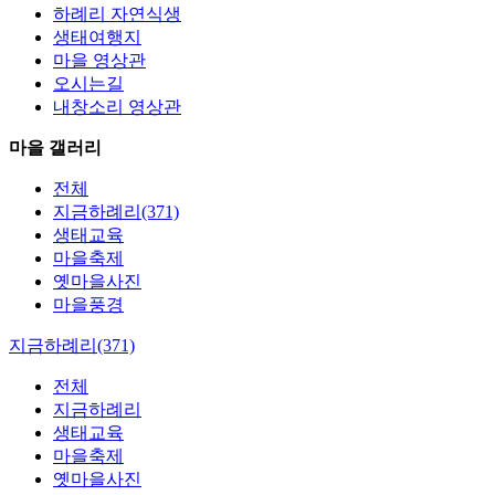
하례리 자연식생
생태여행지
마을 영상관
오시는길
내창소리 영상관
마을 갤러리
전체
지금하례리(371)
생태교육
마을축제
옛마을사진
마을풍경
지금하례리(371)
전체
지금하례리
생태교육
마을축제
옛마을사진