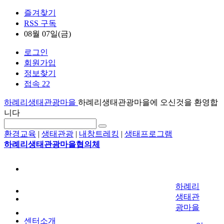
즐겨찾기
RSS 구독
08월 07일(금)
로그인
회원가입
정보찾기
접속 22
하례리생태관광마을
하례리생태관광마을에 오신것을 환영합
니다
환경교육
|
생태관광
|
내창트레킹
|
생태프로그램
하례리생태관광마을협의체
하례리
생태관
광마을
센터소개