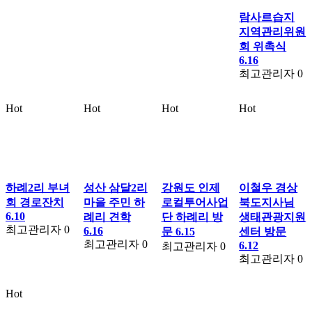
람사르습지
지역관리위원
회 위촉식
6.16
최고관리자
0
Hot
Hot
Hot
Hot
하례2리 부녀
성산 삼달2리
강원도 인제
이철우 경상
회 경로잔치
마을 주민 하
로컬투어사업
북도지사님
6.10
례리 견학
단 하례리 방
생태관광지원
최고관리자
0
6.16
문 6.15
센터 방문
최고관리자
0
6.12
최고관리자
0
최고관리자
0
Hot