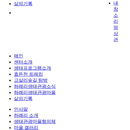
내
삶의기록
창
소
리
영
상
관
메인
센터소개
생태프로그램소개
효돈천 트레킹
고살리숲길 탐방
하례리생태관광소식
하례리생태관광마을
삶의기록
인사말
하례리 소개
생태관광마을협의체
마을 갤러리