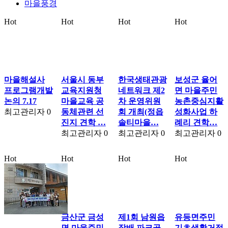
마을풍경
Hot
Hot
Hot
Hot
마을해설사
서울시 동부
한국생태관광
보성군 율어
프로그램개발
교육지원청
네트워크 제2
면 마을주민
논의 7.17
마을교육 공
차 운영위원
농촌중심지활
최고관리자
0
동체관련 선
회 개최(정읍
성화사업 하
진지 견학 …
솔티마을…
례리 견학…
최고관리자
0
최고관리자
0
최고관리자
0
Hot
Hot
Hot
Hot
금산군 금성
제1회 남원읍
유등면주민
면 마을주민
장배 파크골
기초생활거점