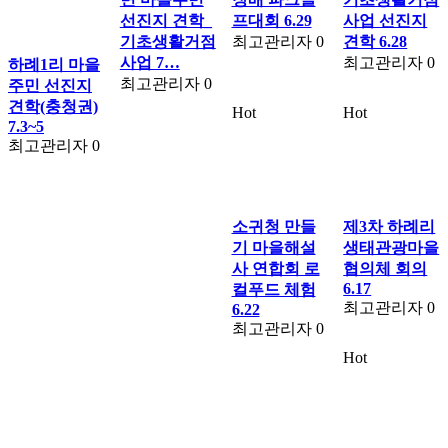
선진지 견학_
프대회 6.29
사업 선진지
기초생활거점
최고관리자
0
견학 6.28
사업 7…
최고관리자
0
하례1리 마을
최고관리자
0
주민 선진지
견학(충청권)
Hot
Hot
7.3~5
최고관리자
0
소귀청 만들
제3차 하례리
기 마을해설
생태관광마을
사 연합회 로
협의체 회의
6.17
컬푸드 체험
최고관리자
0
6.22
최고관리자
0
Hot