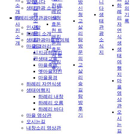
알립니다
로
방
니
삶
소
천)트
하
생태관광 소식지
그
신
다
의
개
레킹
례
램
청
생
기
하례리생태관광마을
강
신청
리
소
고
태
록
사
효돈
자
개
살
관
인사말
진
천 트
연
문
리
광
하례리 소개
소
레킹
식
의
탐
소
생태관광마을협의체
개
문의
생
게
방
식
마을 갤러리
효돈
생
시
문
지
지금하례리
천 트
태
판
의
생태교육
레킹
여
고
마을축제
후기
행
살
옛마을사진
지
리
마을풍경
마
숲
하례리 자연식생
을
길
생태여행지
영
탐
하례리 내창
상
방
하례리 오름
관
후
하례리 바다
오
기
마을 영상관
시
오시는길
는
내창소리 영상관
길