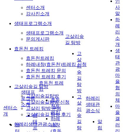
인
사
센터소개
말
강사진소개
하
생태프로그램소개
례
리
생태프로그램소개
고살리숲
소
문의게시판
길 탐방
개
효돈천 트레킹
생
고
태
효돈천트레킹
살
관
하례내창(효돈천)트레킹 신청
리
광
효돈천 트레킹 문의
숲
마
효돈천 트레킹 후기
길
을
효돈천 트레
탐
고살리숲길 탐방
협
킹
방
생태프
의
고살리숲길탐방
고
로그램
하례리
효돈
체
고살리숲길탐방 신청
살
소개
생태관
천트
마
센터소
고살리 탐방 문의
리
광소식
레킹
을
개
고살리숲길 탐방 후기
생
숲
하례
갤
태
길
알
하례리생태관광소식
센
내창
러
프
탐
립
터
(효돈
리