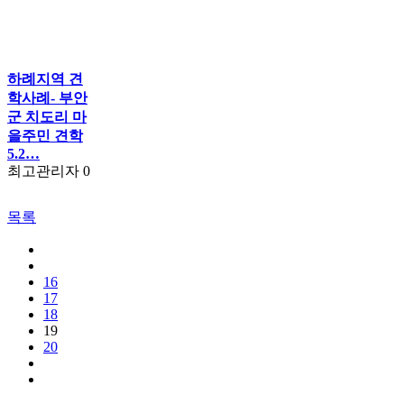
하례지역 견
학사례- 부안
군 치도리 마
을주민 견학
5.2…
최고관리자
0
목록
16
17
18
19
20