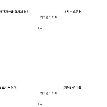
리생태관광마을 협의체 회의
내치는 효돈천
최고관리자
0
Hot
조 모니터링단
경북산촌마을
최고관리자
0
Hot