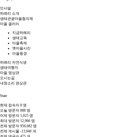
인사말
하례리 소개
생태관광마을협의체
마을 갤러리
지금하례리
생태교육
마을축제
옛마을사진
마을풍경
하례리 자연식생
생태여행지
마을 영상관
오시는길
내창소리 영상관
State
현재 접속자
8 명
오늘 방문자
888 명
어제 방문자
1,025 명
최대 방문자
12,966 명
전체 방문자
956,682 명
전체 게시물
-13,040 개
전체 댓글수
475 개