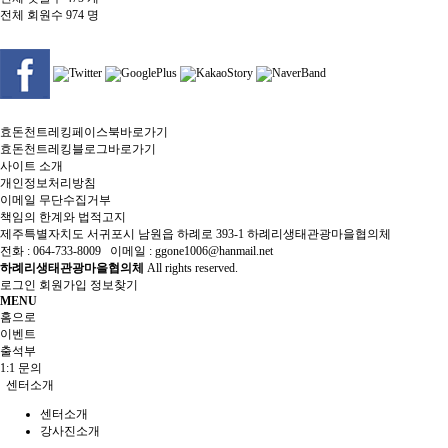
전체 회원수
974 명
효돈천트레킹페이스북바로가기
효돈천트레킹블로그바로가기
사이트 소개
개인정보처리방침
이메일 무단수집거부
책임의 한계와 법적고지
제주특별자치도 서귀포시 남원읍 하례로 393-1 하례리생태관광마을협의체
전화 : 064-733-8009 이메일 : ggone1006@hanmail.net
하례리생태관광마을협의체
All rights reserved.
로그인
회원가입
정보찾기
MENU
홈으로
이벤트
출석부
1:1 문의
센터소개
센터소개
강사진소개