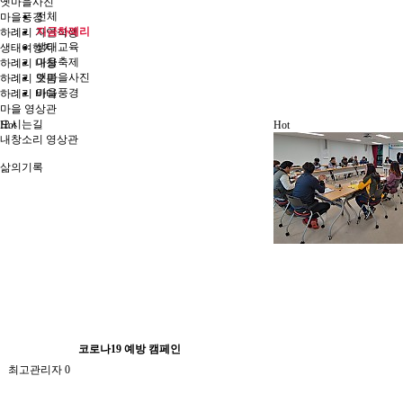
옛마을사진
전체
마을풍경
지금하례리
하례리 자연식생
생태교육
생태여행지
마을축제
하례리 내창
옛마을사진
하례리 오름
마을풍경
하례리 바다
마을 영상관
오시는길
Hot
Hot
내창소리 영상관
삶의기록
코로나19 예방 캠페인
최고관리자
0