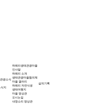
하례리생태관광마을
인사말
하례리 소개
생태관광마을협의체
관광소식
마을 갤러리
삶의기록
하례리 자연식생
소식지
생태여행지
마을 영상관
오시는길
내창소리 영상관