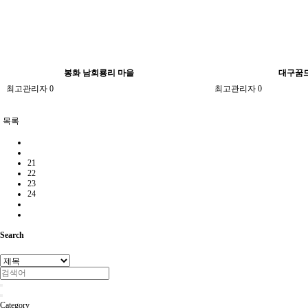
봉화 남회룡리 마을
대구꿈
최고관리자
0
최고관리자
0
목록
21
22
23
24
Search
Category