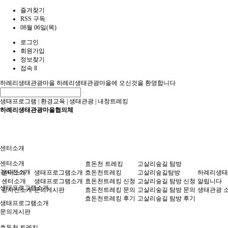
즐겨찾기
RSS 구독
08월 06일(목)
로그인
회원가입
정보찾기
접속 8
하례리생태관광마을
하례리생태관광마을에 오신것을 환영합니다
생태프로그램
|
환경교육
|
생태관광
|
내창트레킹
하례리생태관광마을협의체
센터소개
센터소개
효돈천 트레킹
고살리숲길 탐방
강사진소개
센터소개
생태프로그램소개
효돈천트레킹
고살리숲길탐방
하례리생태
센터소개
생태프로그램소개
효돈천트레킹 신청
고살리숲길 탐방 신청
알립니다
생태프로그램소개
강사진소개
문의게시판
효돈천트레킹 문의
고살리숲길 탐방 문의
생태관광 
효돈천트레킹 후기
고살리숲길 탐방 후기
생태프로그램소개
문의게시판
효돈천 트레킹