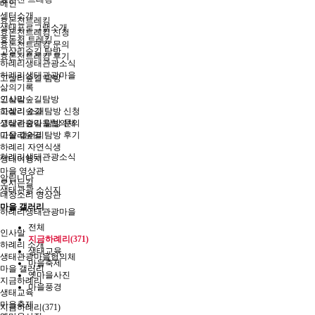
메인
센터소개
효돈천트레킹
생태프로그램소개
효돈천트레킹 신청
효돈천 트레킹
효돈천트레킹 문의
고살리숲길 탐방
효돈천트레킹 후기
하례리생태관광소식
하례리생태관광마을
고살리숲길 탐방
삶의기록
고살리숲길탐방
인사말
고살리숲길 탐방 신청
하례리 소개
고살리숲길 탐방 문의
생태관광마을협의체
고살리숲길 탐방 후기
마을 갤러리
하례리 자연식생
하례리생태관광소식
생태여행지
마을 영상관
알립니다
오시는길
생태관광 소식지
내창소리 영상관
마을 갤러리
하례리생태관광마을
전체
인사말
지금하례리(371)
하례리 소개
생태교육
생태관광마을협의체
마을축제
마을 갤러리
옛마을사진
지금하례리
마을풍경
생태교육
마을축제
지금하례리(371)