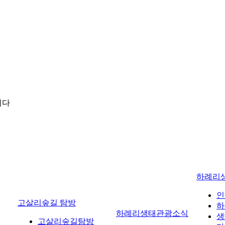
니다
하례리
인
고살리숲길 탐방
하
하례리생태관광소식
생
고살리숲길탐방