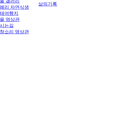
을 갤러리
삶의기록
례리 자연식생
태여행지
을 영상관
시는길
창소리 영상관