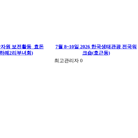
관광자원 보전활동_효돈
7월 8~10일 2026 한국생태관광 전국워
(하례2리부녀회)
크숍(호근동)
최고관리자
0