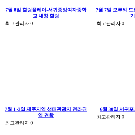
7월 8일 힐링플레이-서귀중앙여자중학
7월 7일 모루와 
교 내창 힐링
최고관리자
0
최고관리자
0
7월 1~3일 제주지역 생태관광지 전라권
6월 30일 서귀
역 견학
최고관리자
0
최고관리자
0