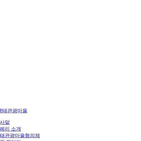
생태관광마을
사말
례리 소개
태관광마을협의체