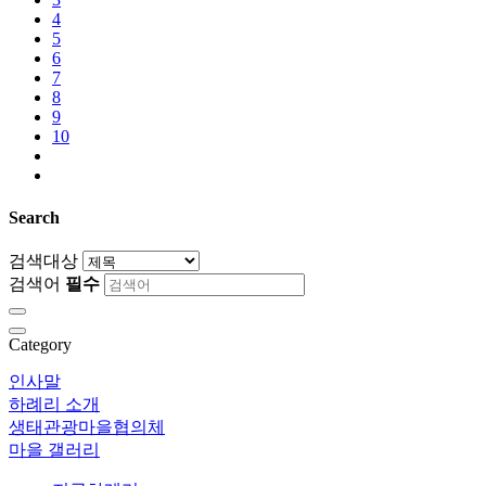
4
5
6
7
8
9
10
Search
검색대상
검색어
필수
Category
인사말
하례리 소개
생태관광마을협의체
마을 갤러리