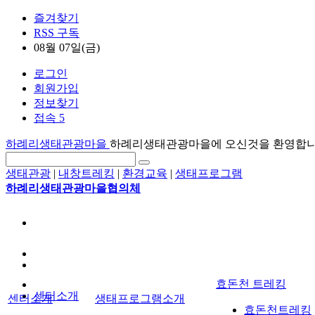
즐겨찾기
RSS 구독
08월 07일(금)
로그인
회원가입
정보찾기
접속 5
하례리생태관광마을
하례리생태관광마을에 오신것을 환영합
생태관광
|
내창트레킹
|
환경교육
|
생태프로그램
하례리생태관광마을협의체
효돈천 트레킹
센터소개
센터소개
생태프로그램소개
효돈천트레킹