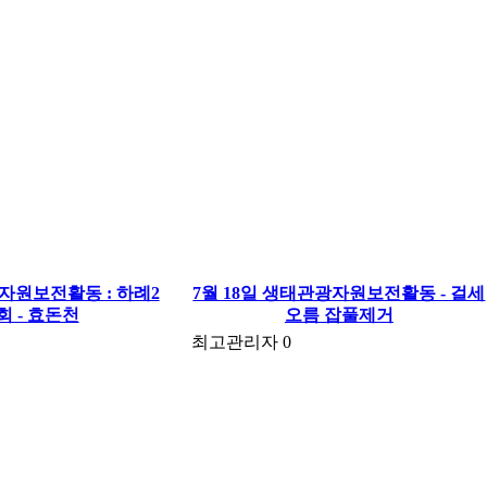
광자원보전활동 : 하례2
7월 18일 생태관광자원보전활동 - 걸세
회 - 효돈천
오름 잡풀제거
최고관리자
0