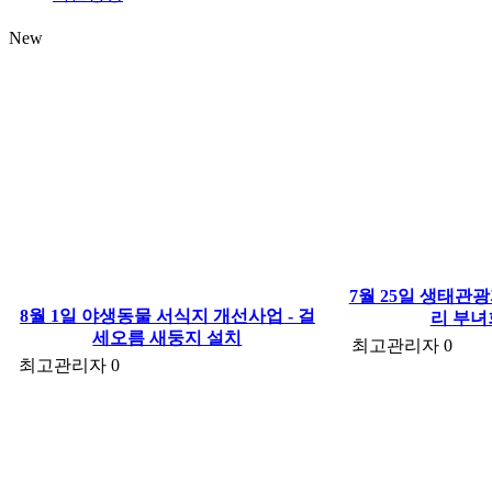
New
7월 25일 생태관
8월 1일 야생동물 서식지 개선사업 - 걸
리 부녀
세오름 새둥지 설치
최고관리자
0
최고관리자
0