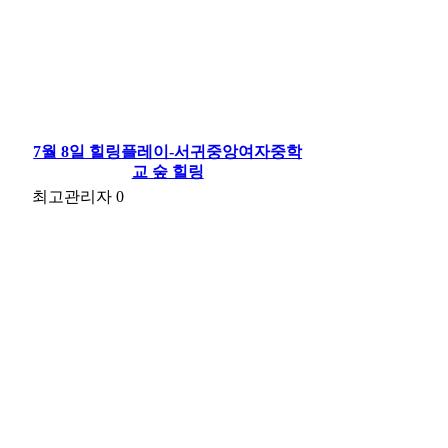
7월 8일 힐링플레이-서귀중앙여자중학
교 숲 힐링
최고관리자
0