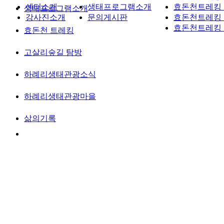
센터소개
생태프로그램소개
효돈천트레킹
생태프로그램소개
강사진소개
문의게시판
효돈천트레킹
효돈천트레킹
효돈천 트레킹
고살리숲길 탐방
하례리생태관광소식
하례리생태관광마을
삶의기록