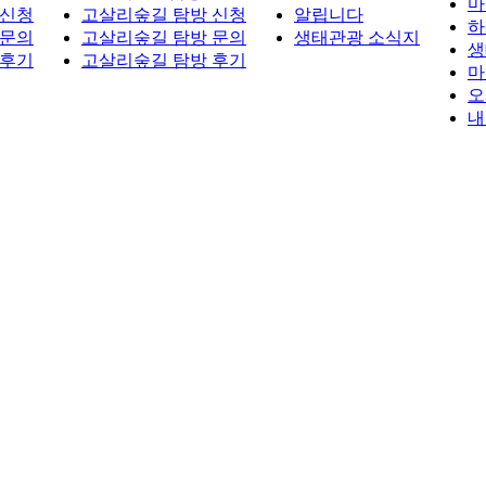
마
 신청
고살리숲길 탐방 신청
알립니다
하
 문의
고살리숲길 탐방 문의
생태관광 소식지
생
 후기
고살리숲길 탐방 후기
마
오
내