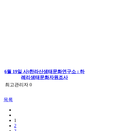
6월 19일 사)한라산생태문화연구소 : 하
례리생태문화자원조사
최고관리자
0
목록
1
2
3