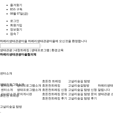
즐겨찾기
RSS 구독
08월 07일(금)
로그인
회원가입
정보찾기
접속 7
하례리생태관광마을
하례리생태관광마을에 오신것을 환영합니다
생태관광
|
내창트레킹
|
생태프로그램
|
환경교육
하례리생태관광마을협의체
센터소개
효돈천 트레킹
고살리숲길 탐방
생태프로그램소개
센터소개
생태프로그램소개
효돈천트레킹
고살리숲길탐방
하례리생태
센터소개
생태프로그램소개
효돈천트레킹 신청
고살리숲길 탐방 신청
알립니다
강사진소개
문의게시판
효돈천트레킹 문의
고살리숲길 탐방 문의
생태관광 
효돈천 트레킹
효돈천트레킹 후기
고살리숲길 탐방 후기
고살리숲길 탐방