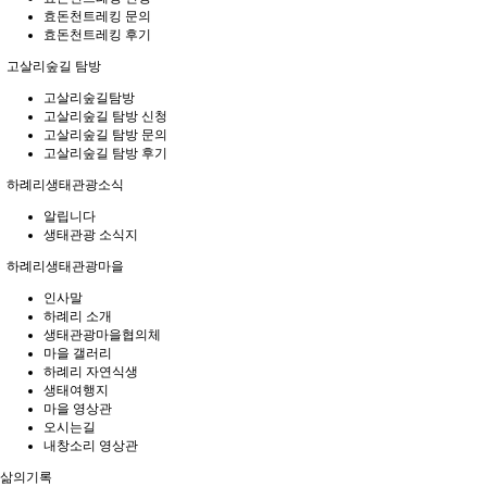
효돈천트레킹 문의
효돈천트레킹 후기
고살리숲길 탐방
고살리숲길탐방
고살리숲길 탐방 신청
고살리숲길 탐방 문의
고살리숲길 탐방 후기
하례리생태관광소식
알립니다
생태관광 소식지
하례리생태관광마을
인사말
하례리 소개
생태관광마을협의체
마을 갤러리
하례리 자연식생
생태여행지
마을 영상관
오시는길
내창소리 영상관
삶의기록