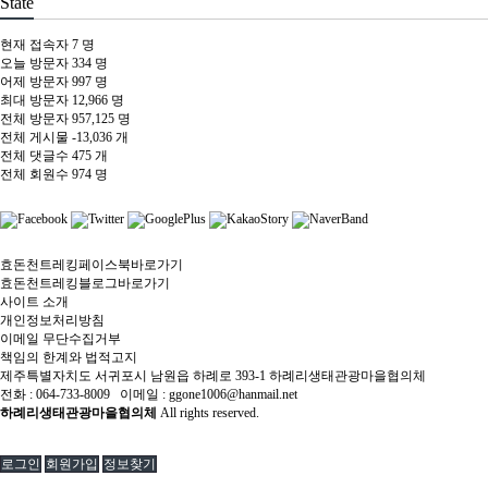
State
현재 접속자
7 명
오늘 방문자
334 명
어제 방문자
997 명
최대 방문자
12,966 명
전체 방문자
957,125 명
전체 게시물
-13,036 개
전체 댓글수
475 개
전체 회원수
974 명
효돈천트레킹페이스북바로가기
효돈천트레킹블로그바로가기
사이트 소개
개인정보처리방침
이메일 무단수집거부
책임의 한계와 법적고지
제주특별자치도 서귀포시 남원읍 하례로 393-1 하례리생태관광마을협의체
전화 : 064-733-8009 이메일 : ggone1006@hanmail.net
하례리생태관광마을협의체
All rights reserved.
로그인
회원가입
정보찾기