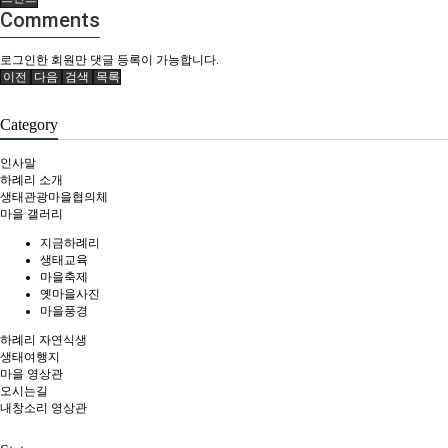
Comments
로그인한 회원만 댓글 등록이 가능합니다.
이전
다음
검색
목록
Category
인사말
하례리 소개
생태관광마을협의체
마을 갤러리
지금하례리
생태교육
마을축제
옛마을사진
마을풍경
하례리 자연식생
생태여행지
마을 영상관
오시는길
내창소리 영상관