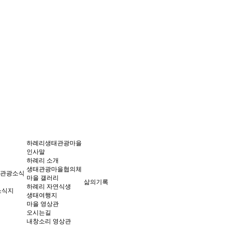
하례리생태관광마을
인사말
하례리 소개
생태관광마을협의체
관광소식
마을 갤러리
삶의기록
하례리 자연식생
소식지
생태여행지
마을 영상관
오시는길
내창소리 영상관