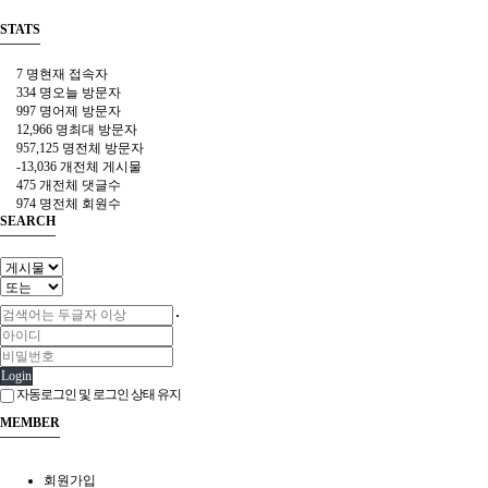
STATS
7 명
현재 접속자
334 명
오늘 방문자
997 명
어제 방문자
12,966 명
최대 방문자
957,125 명
전체 방문자
-13,036 개
전체 게시물
475 개
전체 댓글수
974 명
전체 회원수
SEARCH
Login
자동로그인 및 로그인 상태 유지
MEMBER
회원가입