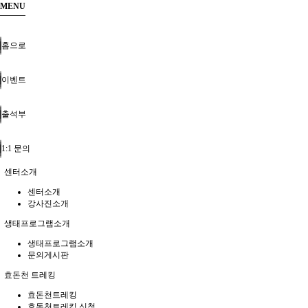
MENU
홈으로
이벤트
출석부
1:1 문의
센터소개
센터소개
강사진소개
생태프로그램소개
생태프로그램소개
문의게시판
효돈천 트레킹
효돈천트레킹
효돈천트레킹 신청