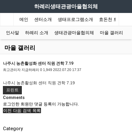
하례리생태관광마을협의체
메인
센터소개
생태프로그램소개
효돈천 트레킹
인사말
하례리 소개
생태관광마을협의체
마을 갤러리
마을 갤러리
나주시 농촌활성화 센터 직원 견학 7.19
최고관리자
지금하례리
0
1,949
2022.07.20 17:37
나주시 농촌활성화 센터 직원 견학 7.19
프린트
Comments
로그인한 회원만 댓글 등록이 가능합니다.
이전
다음
검색
목록
Category