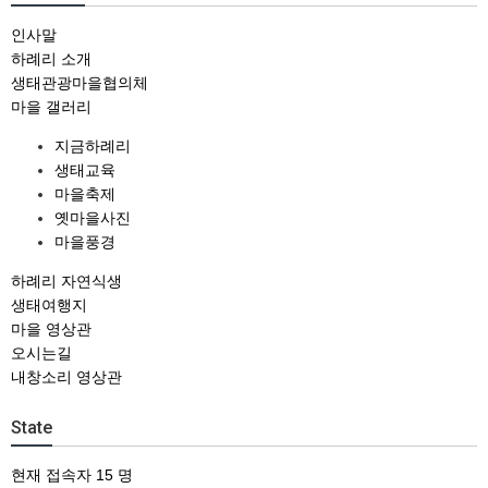
인사말
하례리 소개
생태관광마을협의체
마을 갤러리
지금하례리
생태교육
마을축제
옛마을사진
마을풍경
하례리 자연식생
생태여행지
마을 영상관
오시는길
내창소리 영상관
State
현재 접속자
15 명