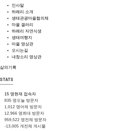
인사말
하례리 소개
생태관광마을협의체
마을 갤러리
하례리 자연식생
생태여행지
마을 영상관
오시는길
내창소리 영상관
삶의기록
STATS
15 명
현재 접속자
835 명
오늘 방문자
1,012 명
어제 방문자
12,966 명
최대 방문자
959,522 명
전체 방문자
-13,005 개
전체 게시물