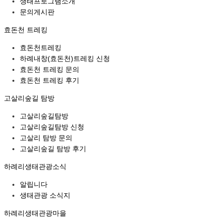
생태프로그램소개
문의게시판
효돈천 트레킹
효돈천트레킹
하례내창(효돈천)트레킹 신청
효돈천 트레킹 문의
효돈천 트레킹 후기
고살리숲길 탐방
고살리숲길탐방
고살리숲길탐방 신청
고살리 탐방 문의
고살리숲길 탐방 후기
하례리생태관광소식
알립니다
생태관광 소식지
하례리생태관광마을