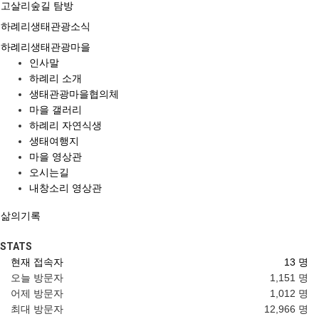
고살리숲길 탐방
하례리생태관광소식
하례리생태관광마을
인사말
하례리 소개
생태관광마을협의체
마을 갤러리
하례리 자연식생
생태여행지
마을 영상관
오시는길
내창소리 영상관
삶의기록
STATS
현재 접속자
13 명
오늘 방문자
1,151 명
어제 방문자
1,012 명
최대 방문자
12,966 명