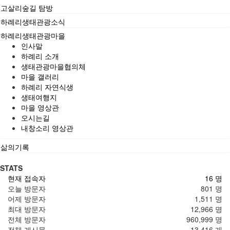
고살리숲길 탐방
하례리생태관광소식
하례리생태관광마을
인사말
하례리 소개
생태관광마을협의체
마을 갤러리
하례리 자연식생
생태여행지
마을 영상관
오시는길
내창소리 영상관
삶의기록
STATS
현재 접속자
16 명
오늘 방문자
801 명
어제 방문자
1,511 명
최대 방문자
12,966 명
전체 방문자
960,999 명
전체 게시물
-13,416 개