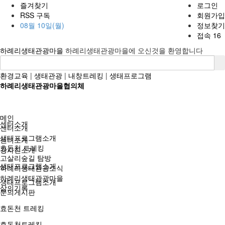
즐겨찾기
로그인
RSS 구독
회원가입
08월 10일(월)
정보찾기
접속 16
하례리생태관광마을
하례리생태관광마을에 오신것을 환영합니다
환경교육
|
생태관광
|
내창트레킹
|
생태프로그램
하례리생태관광마을협의체
메인
센터소개
센터소개
생태프로그램소개
센터소개
효돈천 트레킹
강사진소개
고살리숲길 탐방
생태프로그램소개
하례리생태관광소식
하례리생태관광마을
생태프로그램소개
삶의기록
문의게시판
효돈천 트레킹
효돈천트레킹