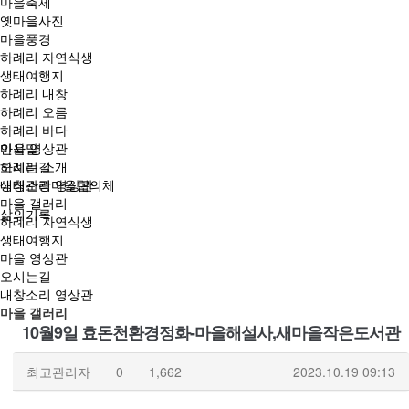
마을축제
옛마을사진
마을풍경
하례리 자연식생
생태여행지
하례리 내창
하례리 오름
하례리 바다
마을 영상관
인사말
오시는길
하례리 소개
내창소리 영상관
생태관광마을협의체
마을 갤러리
삶의기록
하례리 자연식생
생태여행지
마을 영상관
오시는길
내창소리 영상관
마을 갤러리
10월9일 효돈천환경정화-마을해설사,새마을작은도서관
최고관리자
0
1,662
2023.10.19 09:13