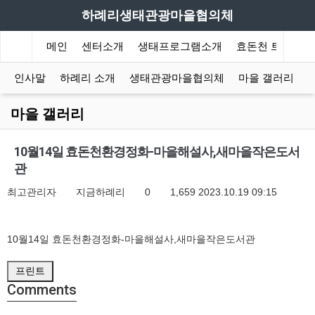
하례리생태관광마을협의체
메인
센터소개
생태프로그램소개
효돈천 트레킹
인사말
하례리 소개
생태관광마을협의체
마을 갤러리
마을 갤러리
10월14일 효돈천환경정화-마을해설사,새마을작은도서
관
최고관리자
지금하례리
0
1,659
2023.10.19 09:15
10월14일 효돈천환경정화-마을해설사,새마을작은도서관
프린트
Comments