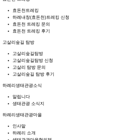
효돈천트레킹
하례내창(효돈천)트레킹 신청
효돈천 트레킹 문의
효돈천 트레킹 후기
고살리숲길 탐방
고살리숲길탐방
고살리숲길탐방 신청
고살리 탐방 문의
고살리숲길 탐방 후기
하례리생태관광소식
알립니다
생태관광 소식지
하례리생태관광마을
인사말
하례리 소개
생태관광마을협의체