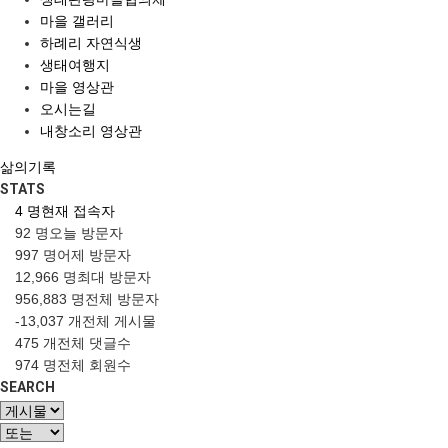
마을 갤러리
하례리 자연식생
생태여행지
마을 영상관
오시는길
내창소리 영상관
삶의기록
STATS
4 명
현재 접속자
92 명
오늘 방문자
997 명
어제 방문자
12,966 명
최대 방문자
956,883 명
전체 방문자
-13,037 개
전체 게시물
475 개
전체 댓글수
974 명
전체 회원수
SEARCH