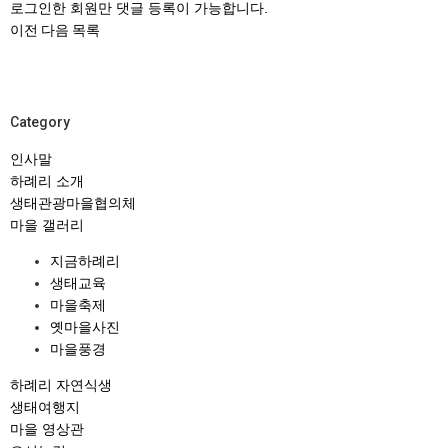
로그인한 회원만 댓글 등록이 가능합니다.
이전
다음
목록
Category
인사말
하례리 소개
생태관광마을협의체
마을 갤러리
지금하례리
생태교육
마을축제
옛마을사진
마을풍경
하례리 자연식생
생태여행지
마을 영상관