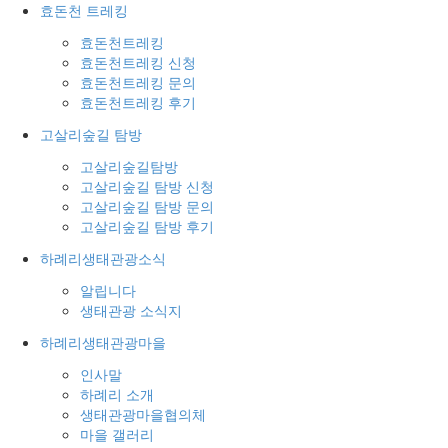
효돈천 트레킹
효돈천트레킹
효돈천트레킹 신청
효돈천트레킹 문의
효돈천트레킹 후기
고살리숲길 탐방
고살리숲길탐방
고살리숲길 탐방 신청
고살리숲길 탐방 문의
고살리숲길 탐방 후기
하례리생태관광소식
알립니다
생태관광 소식지
하례리생태관광마을
인사말
하례리 소개
생태관광마을협의체
마을 갤러리