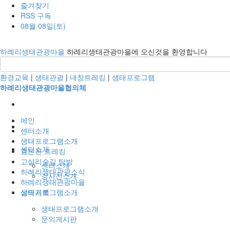
즐겨찾기
RSS 구독
08월 08일(토)
하례리생태관광마을
하례리생태관광마을에 오신것을 환영합니다
환경교육
|
생태관광
|
내창트레킹
|
생태프로그램
하례리생태관광마을협의체
메인
센터소개
생태프로그램소개
센터소개
효돈천 트레킹
고살리숲길 탐방
센터소개
하례리생태관광소식
강사진소개
하례리생태관광마을
생태프로그램소개
삶의기록
생태프로그램소개
문의게시판