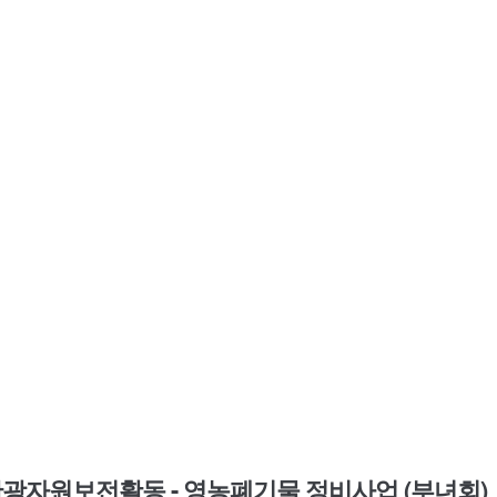
관광자원보전활동 - 영농폐기물 정비사업 (부녀회)