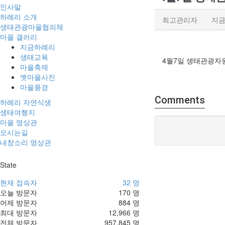
인사말
하례리 소개
최고관리자
지
생태관광마을협의체
마을 갤러리
지금하례리
생태교육
4월7일 생태관광자원
마을축제
옛마을사진
마을풍경
Comments
하례리 자연식생
생태여행지
마을 영상관
오시는길
내창소리 영상관
State
현재 접속자
32 명
오늘 방문자
170 명
어제 방문자
884 명
최대 방문자
12,966 명
전체 방문자
957,845 명