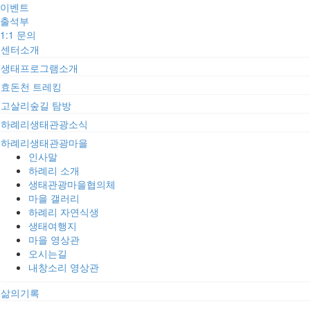
이벤트
출석부
1:1 문의
센터소개
생태프로그램소개
효돈천 트레킹
고살리숲길 탐방
하례리생태관광소식
하례리생태관광마을
인사말
하례리 소개
생태관광마을협의체
마을 갤러리
하례리 자연식생
생태여행지
마을 영상관
오시는길
내창소리 영상관
삶의기록