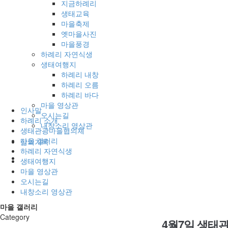
지금하례리
생태교육
마을축제
옛마을사진
마을풍경
하례리 자연식생
생태여행지
하례리 내창
하례리 오름
하례리 바다
마을 영상관
인사말
오시는길
하례리 소개
내창소리 영상관
생태관광마을협의체
마을 갤러리
삶의기록
하례리 자연식생
생태여행지
마을 영상관
오시는길
내창소리 영상관
마을 갤러리
Category
4월7일 생태