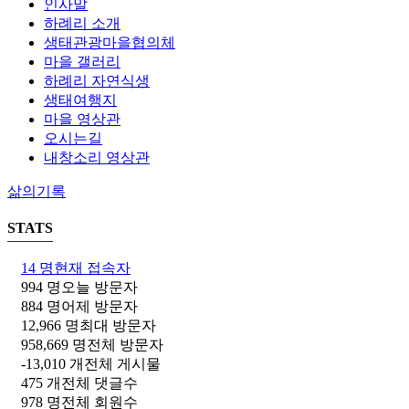
인사말
하례리 소개
생태관광마을협의체
마을 갤러리
하례리 자연식생
생태여행지
마을 영상관
오시는길
내창소리 영상관
삶의기록
STATS
14 명
현재 접속자
994 명
오늘 방문자
884 명
어제 방문자
12,966 명
최대 방문자
958,669 명
전체 방문자
-13,010 개
전체 게시물
475 개
전체 댓글수
978 명
전체 회원수