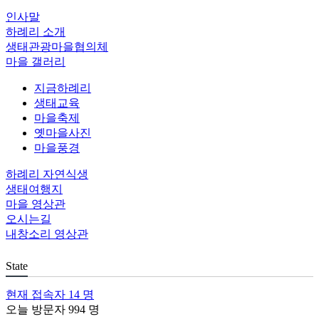
인사말
하례리 소개
생태관광마을협의체
마을 갤러리
지금하례리
생태교육
마을축제
옛마을사진
마을풍경
하례리 자연식생
생태여행지
마을 영상관
오시는길
내창소리 영상관
State
현재 접속자
14 명
오늘 방문자
994 명