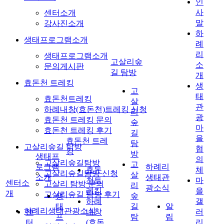
인
사
센터소개
말
강사진소개
하
생태프로그램소개
례
리
생태프로그램소개
고살리숲
소
문의게시판
길 탐방
개
효돈천 트레킹
생
고
태
효돈천트레킹
살
관
하례내창(효돈천)트레킹 신청
리
광
효돈천 트레킹 문의
숲
마
효돈천 트레킹 후기
길
을
효돈천 트레
탐
고살리숲길 탐방
협
킹
방
생태프
의
고살리숲길탐방
고
로그램
하례리
효돈
체
고살리숲길탐방 신청
살
소개
생태관
천트
마
센터소
고살리 탐방 문의
리
광소식
레킹
을
개
고살리숲길 탐방 후기
생
숲
하례
갤
태
길
알
하례리생태관광소식
센
내창
러
프
탐
립
터
(효돈
리