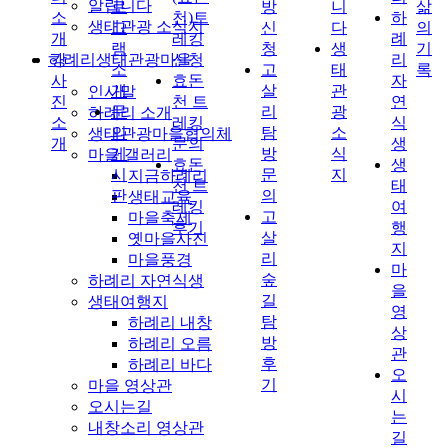
알립니다
로
방
니
삶
소
천)트
하
생태관광 소식지
그
신
다
의
개
레킹
례
램
청
생
기
하례리생태관광마을
강
신청
리
소
고
태
록
사
효돈
자
개
살
관
인사말
진
천 트
연
문
리
광
하례리 소개
소
레킹
식
의
탐
소
생태관광마을협의체
개
문의
생
게
방
식
마을 갤러리
효돈
생
시
문
지
지금하례리
천 트
태
판
의
생태교육
레킹
여
고
마을축제
후기
행
살
옛마을사진
지
리
마을풍경
마
숲
하례리 자연식생
을
길
생태여행지
영
탐
하례리 내창
상
방
하례리 오름
관
후
하례리 바다
오
기
마을 영상관
시
오시는길
는
내창소리 영상관
길