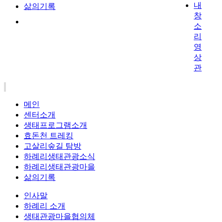
내
삶의기록
창
소
리
영
상
관
메인
센터소개
생태프로그램소개
효돈천 트레킹
고살리숲길 탐방
하례리생태관광소식
하례리생태관광마을
삶의기록
인사말
하례리 소개
생태관광마을협의체