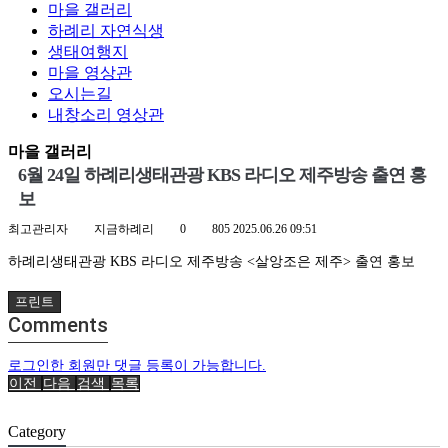
마을 갤러리
하례리 자연식생
생태여행지
마을 영상관
오시는길
내창소리 영상관
마을 갤러리
6월 24일 하례리생태관광 KBS 라디오 제주방송 출연 홍
보
최고관리자
지금하례리
0
805
2025.06.26 09:51
하례리생태관광 KBS 라디오 제주방송 <살앙조은 제주> 출연 홍보
프린트
Comments
로그인한 회원만 댓글 등록이 가능합니다.
이전
다음
검색
목록
Category