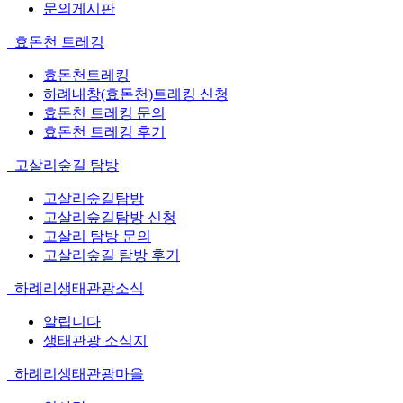
문의게시판
효돈천 트레킹
효돈천트레킹
하례내창(효돈천)트레킹 신청
효돈천 트레킹 문의
효돈천 트레킹 후기
고살리숲길 탐방
고살리숲길탐방
고살리숲길탐방 신청
고살리 탐방 문의
고살리숲길 탐방 후기
하례리생태관광소식
알립니다
생태관광 소식지
하례리생태관광마을