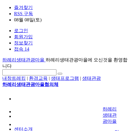
즐겨찾기
RSS 구독
08월 08일(토)
로그인
회원가입
정보찾기
접속 14
하례리생태관광마을
하례리생태관광마을에 오신것을 환영합
니다
내창트레킹
|
환경교육
|
생태프로그램
|
생태관광
하례리생태관광마을협의체
하례리
생태관
광마을
센터소개