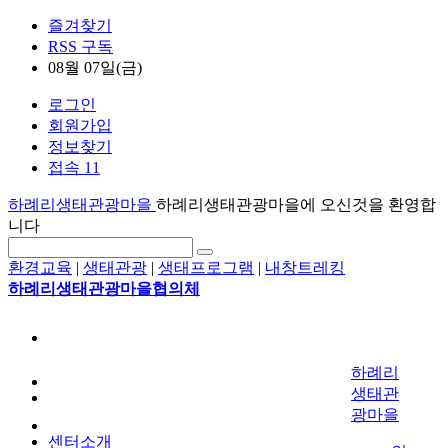
즐겨찾기
RSS 구독
08월 07일(금)
로그인
회원가입
정보찾기
접속 11
하례리생태관광마을
하례리생태관광마을에 오신것을 환영합
니다
환경교육
|
생태관광
|
생태프로그램
|
내창트레킹
하례리생태관광마을협의체
하례리
생태관
광마을
센터소개