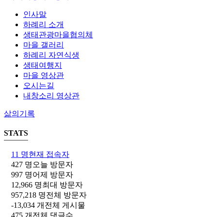
인사말
하례리 소개
생태관광마을협의체
마을 갤러리
하례리 자연식생
생태여행지
마을 영상관
오시는길
내창소리 영상관
삶의기록
STATS
11 명
현재 접속자
427 명
오늘 방문자
997 명
어제 방문자
12,966 명
최대 방문자
957,218 명
전체 방문자
-13,034 개
전체 게시물
475 개
전체 댓글수