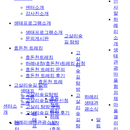
인
사
센터소개
말
강사진소개
하
생태프로그램소개
례
리
생태프로그램소개
고살리숲
소
문의게시판
길 탐방
개
효돈천 트레킹
생
고
태
효돈천트레킹
살
관
하례내창(효돈천)트레킹 신청
리
광
효돈천 트레킹 문의
숲
마
효돈천 트레킹 후기
길
을
효돈천 트레
탐
고살리숲길 탐방
협
킹
방
생태프
의
고살리숲길탐방
고
로그램
하례리
효돈
체
고살리숲길탐방 신청
살
소개
생태관
천트
마
센터소
고살리 탐방 문의
리
광소식
레킹
을
개
고살리숲길 탐방 후기
생
숲
하례
갤
태
길
알
하례리생태관광소식
센
내창
러
프
탐
립
터
(효돈
리