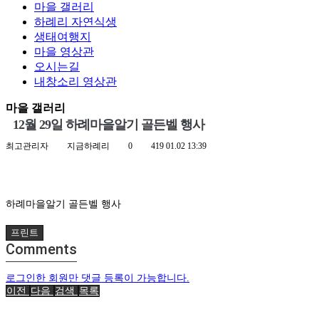
마을 갤러리
하례리 자연식생
생태여행지
마을 영상관
오시는길
내창소리 영상관
마을 갤러리
12월 29일 하례마을알기 골든벨 행사
최고관리자
지금하례리
0
419
01.02 13:39
하례마을알기 골든벨 행사
프린트
Comments
로그인한 회원만 댓글 등록이 가능합니다.
이전
다음
검색
목록