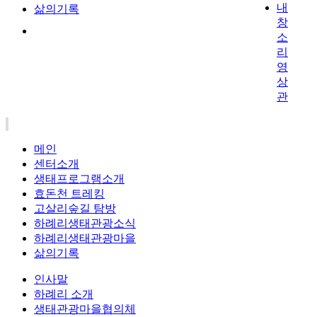
내
삶의기록
창
소
리
영
상
관
메인
센터소개
생태프로그램소개
효돈천 트레킹
고살리숲길 탐방
하례리생태관광소식
하례리생태관광마을
삶의기록
인사말
하례리 소개
생태관광마을협의체