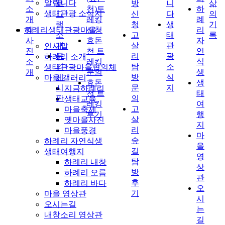
알립니다
로
방
니
삶
소
천)트
하
생태관광 소식지
그
신
다
의
개
레킹
례
램
청
생
기
하례리생태관광마을
강
신청
리
소
고
태
록
사
효돈
자
개
살
관
인사말
진
천 트
연
문
리
광
하례리 소개
소
레킹
식
의
탐
소
생태관광마을협의체
개
문의
생
게
방
식
마을 갤러리
효돈
생
시
문
지
지금하례리
천 트
태
판
의
생태교육
레킹
여
고
마을축제
후기
행
살
옛마을사진
지
리
마을풍경
마
숲
하례리 자연식생
을
길
생태여행지
영
탐
하례리 내창
상
방
하례리 오름
관
후
하례리 바다
오
기
마을 영상관
시
오시는길
는
내창소리 영상관
길