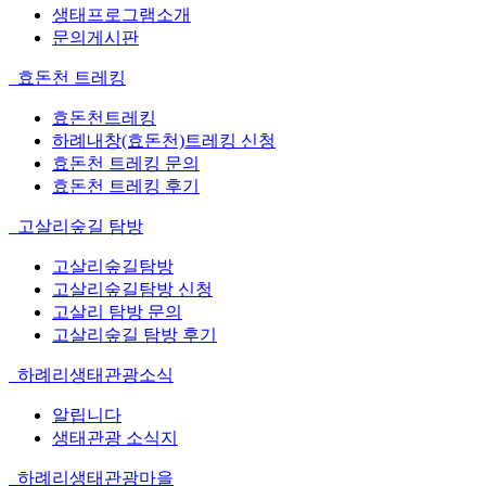
생태프로그램소개
문의게시판
효돈천 트레킹
효돈천트레킹
하례내창(효돈천)트레킹 신청
효돈천 트레킹 문의
효돈천 트레킹 후기
고살리숲길 탐방
고살리숲길탐방
고살리숲길탐방 신청
고살리 탐방 문의
고살리숲길 탐방 후기
하례리생태관광소식
알립니다
생태관광 소식지
하례리생태관광마을