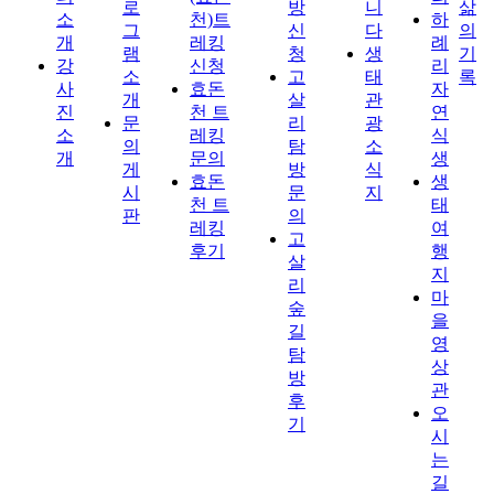
로
방
니
삶
소
천)트
하
그
신
다
의
개
레킹
례
램
청
생
기
강
신청
리
소
고
태
록
사
효돈
자
개
살
관
진
천 트
연
문
리
광
소
레킹
식
의
탐
소
개
문의
생
게
방
식
효돈
생
시
문
지
천 트
태
판
의
레킹
여
고
후기
행
살
지
리
마
숲
을
길
영
탐
상
방
관
후
오
기
시
는
길