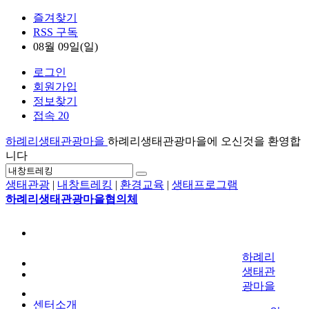
즐겨찾기
RSS 구독
08월 09일(일)
로그인
회원가입
정보찾기
접속 20
하례리생태관광마을
하례리생태관광마을에 오신것을 환영합
니다
생태관광
|
내창트레킹
|
환경교육
|
생태프로그램
하례리생태관광마을협의체
하례리
생태관
광마을
센터소개