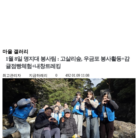
마을 갤러리
1월 8일 명지대 봉사팀 : 고살리숲, 우금포 봉사활동+감
귤점빵체험+내창트레킹
최고관리자
지금하례리
0
492
01.09 11:08