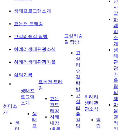
인
사
생태프로그램소개
말
하
효돈천 트레킹
례
리
고살리숲
고살리숲길 탐방
소
길 탐방
개
하례리생태관광소식
생
고
태
살
하례리생태관광마을
관
리
광
숲
마
삶의기록
길
을
효돈천 트레
탐
협
킹
방
생태프
의
고
로그램
하례리
효돈
체
살
소개
생태관
천트
마
센터소
리
광소식
레킹
을
개
생
숲
하례
갤
태
길
알
센
내창
러
프
탐
립
터
(효돈
리