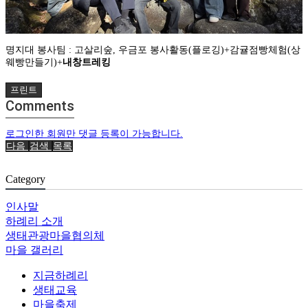
명지대 봉사팀 : 고살리숲, 우금포 봉사활동(플로깅)+감귤점빵체험(상
웨빵만들기)+
내창트레킹
프린트
Comments
로그인한 회원만 댓글 등록이 가능합니다.
다음
검색
목록
Category
인사말
하례리 소개
생태관광마을협의체
마을 갤러리
지금하례리
생태교육
마을축제