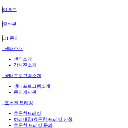
이벤트
출석부
1:1 문의
센터소개
센터소개
강사진소개
생태프로그램소개
생태프로그램소개
문의게시판
효돈천 트레킹
효돈천트레킹
하례내창(효돈천)트레킹 신청
효돈천 트레킹 문의