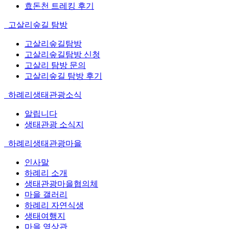
효돈천 트레킹 후기
고살리숲길 탐방
고살리숲길탐방
고살리숲길탐방 신청
고살리 탐방 문의
고살리숲길 탐방 후기
하례리생태관광소식
알립니다
생태관광 소식지
하례리생태관광마을
인사말
하례리 소개
생태관광마을협의체
마을 갤러리
하례리 자연식생
생태여행지
마을 영상관