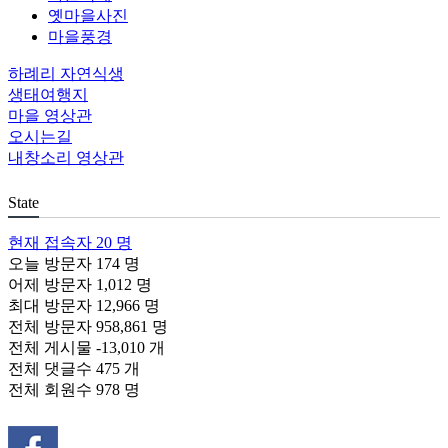
옛마을사진
마을풍경
하례리 자연식생
생태여행지
마을 영상관
오시는길
내창소리 영상관
State
현재 접속자
20 명
오늘 방문자
174 명
어제 방문자
1,012 명
최대 방문자
12,966 명
전체 방문자
958,861 명
전체 게시물
-13,010 개
전체 댓글수
475 개
전체 회원수
978 명