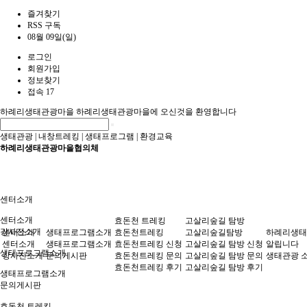
즐겨찾기
RSS 구독
08월 09일(일)
로그인
회원가입
정보찾기
접속 17
하례리생태관광마을
하례리생태관광마을에 오신것을 환영합니다
생태관광
|
내창트레킹
|
생태프로그램
|
환경교육
하례리생태관광마을협의체
센터소개
센터소개
효돈천 트레킹
고살리숲길 탐방
강사진소개
센터소개
생태프로그램소개
효돈천트레킹
고살리숲길탐방
하례리생태
센터소개
생태프로그램소개
효돈천트레킹 신청
고살리숲길 탐방 신청
알립니다
생태프로그램소개
강사진소개
문의게시판
효돈천트레킹 문의
고살리숲길 탐방 문의
생태관광 
효돈천트레킹 후기
고살리숲길 탐방 후기
생태프로그램소개
문의게시판
효돈천 트레킹