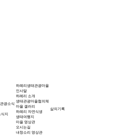
하례리생태관광마을
인사말
하례리 소개
생태관광마을협의체
관광소식
마을 갤러리
삶의기록
하례리 자연식생
소식지
생태여행지
마을 영상관
오시는길
내창소리 영상관