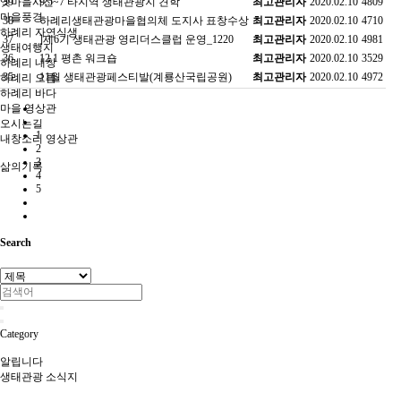
옛마을사진
39
9.5~7 타지역 생태관광지 견학
최고관리자
2020.02.10
4809
마을풍경
38
하례리생태관광마을협의체 도지사 표창수상
최고관리자
2020.02.10
4710
하례리 자연식생
37
]제6기 생태관광 영리더스클럽 운영_1220
최고관리자
2020.02.10
4981
생태여행지
36
12.1 평촌 워크숍
최고관리자
2020.02.10
3529
하례리 내창
35
11월 생태관광페스티발(계룡산국립공원)
최고관리자
2020.02.10
4972
하례리 오름
하례리 바다
마을 영상관
오시는길
1
내창소리 영상관
2
3
삶의기록
4
5
Search
Category
알립니다
생태관광 소식지