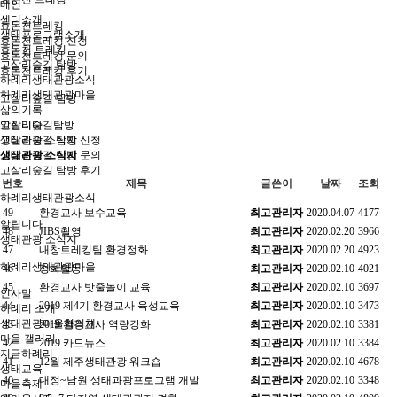
메인
센터소개
효돈천트레킹
생태프로그램소개
효돈천트레킹 신청
효돈천 트레킹
효돈천트레킹 문의
고살리숲길 탐방
효돈천트레킹 후기
하례리생태관광소식
하례리생태관광마을
고살리숲길 탐방
삶의기록
고살리숲길탐방
알립니다
고살리숲길 탐방 신청
생태관광 소식지
고살리숲길 탐방 문의
생태관광 소식지
고살리숲길 탐방 후기
번호
제목
글쓴이
날짜
조회
하례리생태관광소식
49
환경교사 보수교육
최고관리자
2020.04.07
4177
알립니다
48
JIBS촬영
최고관리자
2020.02.20
3966
생태관광 소식지
47
내창트레킹팀 환경정화
최고관리자
2020.02.20
4923
하례리생태관광마을
46
정화활동
최고관리자
2020.02.10
4021
45
환경교사 밧줄놀이 교육
최고관리자
2020.02.10
3697
인사말
44
2019 제4기 환경교사 육성교육
최고관리자
2020.02.10
3473
하례리 소개
생태관광마을협의체
43
2019 환경교사 역량강화
최고관리자
2020.02.10
3381
마을 갤러리
42
2019 카드뉴스
최고관리자
2020.02.10
3384
지금하례리
41
12월 제주생태관광 워크숍
최고관리자
2020.02.10
4678
생태교육
40
대정~남원 생태과광프로그램 개발
최고관리자
2020.02.10
3348
마을축제