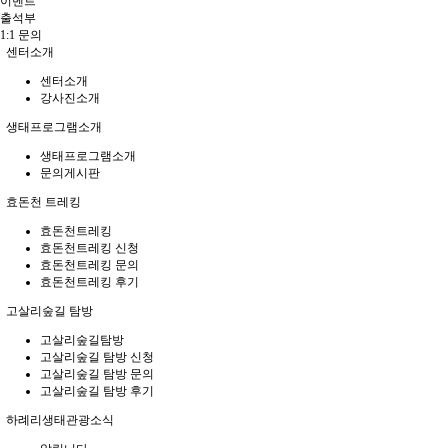
이벤트
출석부
1:1 문의
센터소개
센터소개
강사진소개
생태프로그램소개
생태프로그램소개
문의게시판
효돈천 트레킹
효돈천트레킹
효돈천트레킹 신청
효돈천트레킹 문의
효돈천트레킹 후기
고살리숲길 탐방
고살리숲길탐방
고살리숲길 탐방 신청
고살리숲길 탐방 문의
고살리숲길 탐방 후기
하례리생태관광소식