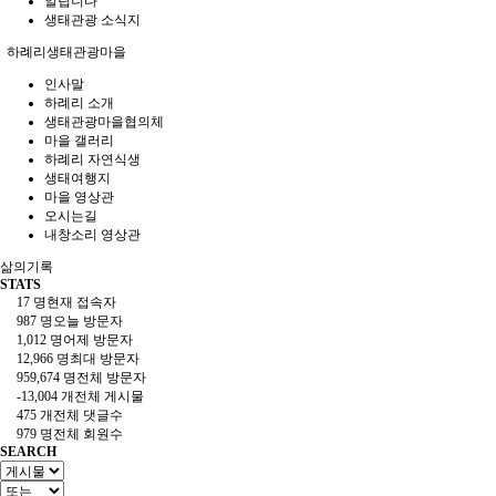
알립니다
생태관광 소식지
하례리생태관광마을
인사말
하례리 소개
생태관광마을협의체
마을 갤러리
하례리 자연식생
생태여행지
마을 영상관
오시는길
내창소리 영상관
삶의기록
STATS
17 명
현재 접속자
987 명
오늘 방문자
1,012 명
어제 방문자
12,966 명
최대 방문자
959,674 명
전체 방문자
-13,004 개
전체 게시물
475 개
전체 댓글수
979 명
전체 회원수
SEARCH