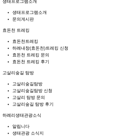
생태프로그램소개
생태프로그램소개
문의게시판
효돈천 트레킹
효돈천트레킹
하례내창(효돈천)트레킹 신청
효돈천 트레킹 문의
효돈천 트레킹 후기
고살리숲길 탐방
고살리숲길탐방
고살리숲길탐방 신청
고살리 탐방 문의
고살리숲길 탐방 후기
하례리생태관광소식
알립니다
생태관광 소식지