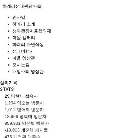
하례리생태관광마을
인사말
하례리 소개
생태관광마을협의체
마을 갤러리
하례리 자연식생
생태여행지
마을 영상관
오시는길
내창소리 영상관
삶의기록
STATS
29 명
현재 접속자
1,294 명
오늘 방문자
1,012 명
어제 방문자
12,966 명
최대 방문자
959,981 명
전체 방문자
-13,003 개
전체 게시물
475 개
전체 댓글수