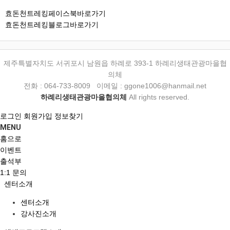
효돈천트레킹페이스북바로가기
효돈천트레킹블로그바로가기
제주특별자치도 서귀포시 남원읍 하례로 393-1 하례리생태관광마을협
의체
전화 : 064-733-8009 이메일 : ggone1006@hanmail.net
하례리생태관광마을협의체
All rights reserved.
로그인
회원가입
정보찾기
MENU
홈으로
이벤트
출석부
1:1 문의
센터소개
센터소개
강사진소개