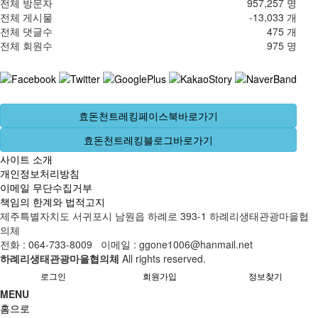
전체 방문자
957,257 명
전체 게시물
-13,033 개
전체 댓글수
475 개
전체 회원수
975 명
효돈천트레킹페이스북바로가기
효돈천트레킹블로그바로가기
사이트 소개
개인정보처리방침
이메일 무단수집거부
책임의 한계와 법적고지
제주특별자치도 서귀포시 남원읍 하례로 393-1 하례리생태관광마을협
의체
전화 : 064-733-8009 이메일 : ggone1006@hanmail.net
하례리생태관광마을협의체
All rights reserved.
로그인
회원가입
정보찾기
MENU
홈으로