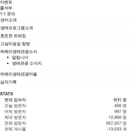
이벤트
출석부
1:1 문의
센터소개
생태프로그램소개
효돈천 트레킹
고살리숲길 탐방
하례리생태관광소식
알립니다
생태관광 소식지
하례리생태관광마을
삶의기록
STATS
현재 접속자
9(
1
) 명
오늘 방문자
466 명
어제 방문자
997 명
최대 방문자
12,966 명
전체 방문자
957,257 명
전체 게시물
-13,033 개