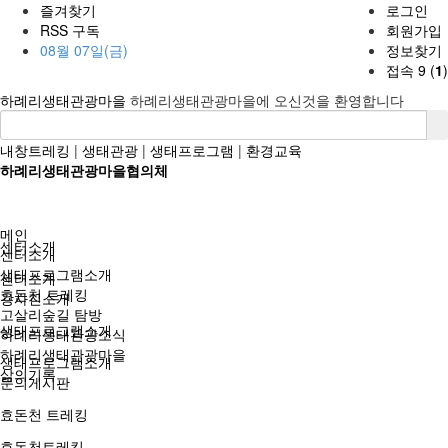
즐겨찾기
로그인
RSS 구독
회원가입
08월 07일(금)
정보찾기
접속 9 (
1
)
하례리생태관광마을
하례리생태관광마을에 오신것을 환영합니다
내창트레킹
|
생태관광
|
생태프로그램
|
환경교육
하례리생태관광마을협의체
메인
센터소개
센터소개
생태프로그램소개
센터소개
효돈천 트레킹
강사진소개
고살리숲길 탐방
생태프로그램소개
하례리생태관광소식
하례리생태관광마을
생태프로그램소개
삶의기록
문의게시판
효돈천 트레킹
효돈천트레킹