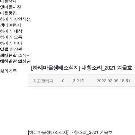
마을축제
옛마을사진
마을풍경
하례리 자연식생
생태여행지
하례리 내창
하례리 오름
하례리 바다
마을 영상관
알립니다
오시는길
생태관광 소식지
내창소리 영상관
생태관광 소식지
[하례마을생태소식지] 내창소리_2021 겨울호
삶의기록
최고관리자
0
3,215
2022.02.09 18:51
[하례마을생태소식지] 내창소리_2021 겨울호