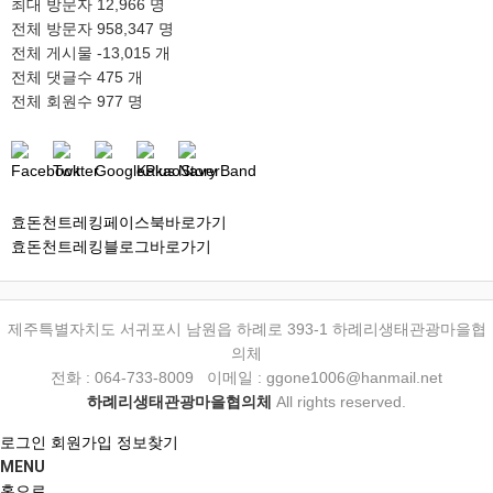
최대 방문자
12,966 명
전체 방문자
958,347 명
전체 게시물
-13,015 개
전체 댓글수
475 개
전체 회원수
977 명
효돈천트레킹페이스북바로가기
효돈천트레킹블로그바로가기
제주특별자치도 서귀포시 남원읍 하례로 393-1 하례리생태관광마을협
의체
전화 : 064-733-8009 이메일 : ggone1006@hanmail.net
하례리생태관광마을협의체
All rights reserved.
로그인
회원가입
정보찾기
MENU
홈으로