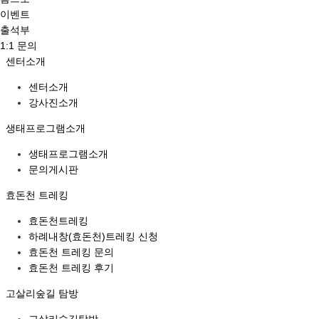
이벤트
출석부
1:1 문의
센터소개
센터소개
강사진소개
생태프로그램소개
생태프로그램소개
문의게시판
효돈천 트레킹
효돈천트레킹
하례내창(효돈천)트레킹 신청
효돈천 트레킹 문의
효돈천 트레킹 후기
고살리숲길 탐방