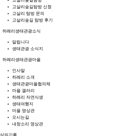
고살리숲길탐방
고살리숲길탐방 신청
고살리 탐방 문의
고살리숲길 탐방 후기
하례리생태관광소식
알립니다
생태관광 소식지
하례리생태관광마을
인사말
하례리 소개
생태관광마을협의체
마을 갤러리
하례리 자연식생
생태여행지
마을 영상관
오시는길
내창소리 영상관
삶의기록