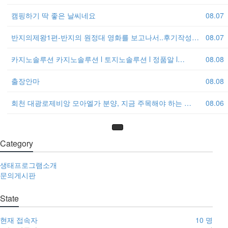
캠핑하기 딱 좋은 날씨네요
08.07
반지의제왕1편-반지의 원정대 영화를 보고나서..후기작성…
08.07
카지노솔루션 카지노솔루션 l 토지노솔루션 l 정품알 l…
08.08
출장안마
08.08
회천 대광로제비앙 모아엘가 분양, 지금 주목해야 하는 …
08.06
Category
생태프로그램소개
문의게시판
State
현재 접속자
10 명