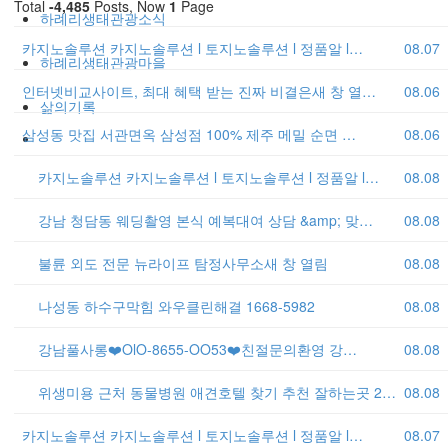
Total
-4,485
Posts, Now
1
Page
하례리생태관광소식
카지노솔루션 카지노솔루션 l 토지노솔루션 l 정품알 l…
08.07
하례리생태관광마을
인터넷비교사이트, 최대 혜택 받는 진짜 비결은새 창 열…
08.06
삶의기록
삼성동 맛집 서관면옥 삼성점 100% 제주 메밀 순면 …
08.06
카지노솔루션 카지노솔루션 l 토지노솔루션 l 정품알 l…
08.08
강남 청담동 웨딩촬영 본식 예복대여 상담 &amp; 맞…
08.08
불륜 외도 전문 뉴라이프 탐정사무소새 창 열림
08.08
나성동 하수구막힘 와우클린해결 1668-5982
08.08
강남풀사롱❤️OlO-8655-OO53❤️친절문의환영 강…
08.08
위생미용 근처 동물병원 애견호텔 찾기 추천 잘하는곳 2…
08.08
카지노솔루션 카지노솔루션 l 토지노솔루션 l 정품알 l…
08.07