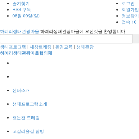
즐겨찾기
로그인
RSS 구독
회원가입
08월 09일(일)
정보찾기
접속 10
하례리생태관광마을
하례리생태관광마을에 오신것을 환영합니다
생태프로그램
|
내창트레킹
|
환경교육
|
생태관광
하례리생태관광마을협의체
센터소개
생태프로그램소개
효돈천 트레킹
고살리숲길 탐방