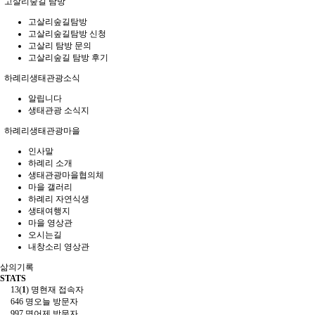
고살리숲길 탐방
고살리숲길탐방
고살리숲길탐방 신청
고살리 탐방 문의
고살리숲길 탐방 후기
하례리생태관광소식
알립니다
생태관광 소식지
하례리생태관광마을
인사말
하례리 소개
생태관광마을협의체
마을 갤러리
하례리 자연식생
생태여행지
마을 영상관
오시는길
내창소리 영상관
삶의기록
STATS
13(
1
) 명
현재 접속자
646 명
오늘 방문자
997 명
어제 방문자