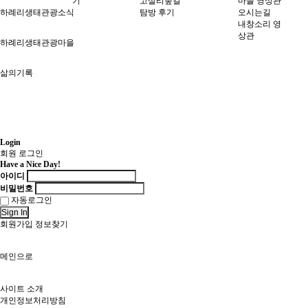
기
고살리숲길
마을 영상관
하례리생태관광소식
탐방 후기
오시는길
내창소리 영
상관
하례리생태관광마을
삶의기록
Login
회원 로그인
Have a Nice Day!
아이디
비밀번호
자동로그인
Sign In
회원가입
정보찾기
메인으로
사이트 소개
개인정보처리방침