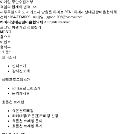
이메일 무단수집거부
책임의 한계와 법적고지
제주특별자치도 서귀포시 남원읍 하례로 393-1 하례리생태관광마을협의체
전화 : 064-733-8009 이메일 : ggone1006@hanmail.net
하례리생태관광마을협의체
All rights reserved.
로그인
회원가입
정보찾기
MENU
홈으로
이벤트
출석부
1:1 문의
센터소개
센터소개
강사진소개
생태프로그램소개
생태프로그램소개
문의게시판
효돈천 트레킹
효돈천트레킹
하례내창(효돈천)트레킹 신청
효돈천 트레킹 문의
효돈천 트레킹 후기