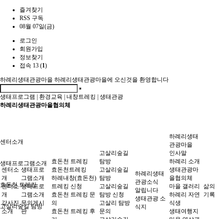
즐겨찾기
RSS 구독
08월 07일(금)
로그인
회원가입
정보찾기
접속 13 (
1
)
하례리생태관광마을
하례리생태관광마을에 오신것을 환영합니다
생태프로그램
|
환경교육
|
내창트레킹
|
생태관광
하례리생태관광마을협의체
하례리생태
센터소개
관광마을
고살리숲길
인사말
효돈천 트레킹
탐방
하례리 소개
생태프로그램소개
센터소
생태프로
효돈천트레킹
고살리숲길
생태관광마
하례리생태
개
그램소개
하례내창(효돈천)
탐방
을협의체
관광소식
효돈천 트레킹
센터소
생태프로
트레킹 신청
고살리숲길
마을 갤러리
삶의
알립니다
개
그램소개
효돈천 트레킹 문
탐방 신청
하례리 자연
기록
생태관광 소
강사진
문의게시
의
고살리 탐방
식생
고살리숲길 탐방
식지
소개
판
효돈천 트레킹 후
문의
생태여행지