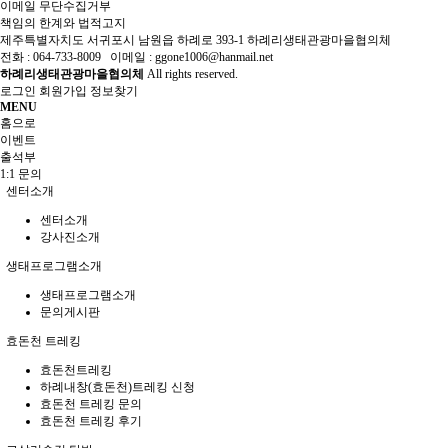
이메일 무단수집거부
책임의 한계와 법적고지
제주특별자치도 서귀포시 남원읍 하례로 393-1 하례리생태관광마을협의체
전화 : 064-733-8009 이메일 : ggone1006@hanmail.net
하례리생태관광마을협의체
All rights reserved.
로그인
회원가입
정보찾기
MENU
홈으로
이벤트
출석부
1:1 문의
센터소개
센터소개
강사진소개
생태프로그램소개
생태프로그램소개
문의게시판
효돈천 트레킹
효돈천트레킹
하례내창(효돈천)트레킹 신청
효돈천 트레킹 문의
효돈천 트레킹 후기