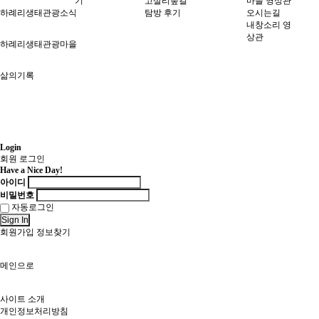
기
고살리숲길
마을 영상관
하례리생태관광소식
탐방 후기
오시는길
내창소리 영
상관
하례리생태관광마을
삶의기록
Login
회원 로그인
Have a Nice Day!
아이디
비밀번호
자동로그인
Sign In
회원가입
정보찾기
메인으로
사이트 소개
개인정보처리방침