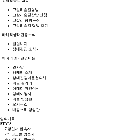
고살리숲길 탐방
고살리숲길탐방
고살리숲길탐방 신청
고살리 탐방 문의
고살리숲길 탐방 후기
하례리생태관광소식
알립니다
생태관광 소식지
하례리생태관광마을
인사말
하례리 소개
생태관광마을협의체
마을 갤러리
하례리 자연식생
생태여행지
마을 영상관
오시는길
내창소리 영상관
삶의기록
STATS
7 명
현재 접속자
289 명
오늘 방문자
997 명
어제 방문자