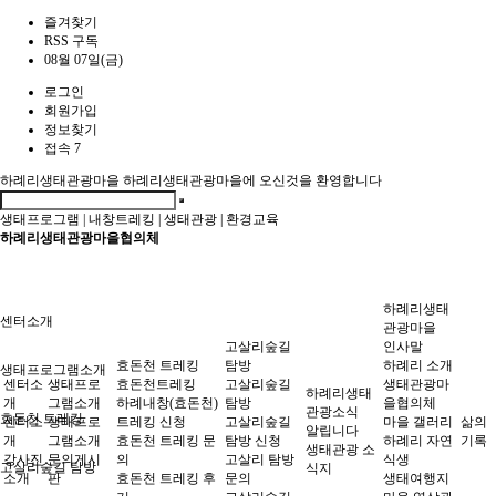
즐겨찾기
RSS 구독
08월 07일(금)
로그인
회원가입
정보찾기
접속 7
하례리생태관광마을
하례리생태관광마을에 오신것을 환영합니다
생태프로그램
|
내창트레킹
|
생태관광
|
환경교육
하례리생태관광마을협의체
하례리생태
센터소개
관광마을
고살리숲길
인사말
효돈천 트레킹
탐방
하례리 소개
생태프로그램소개
센터소
생태프로
효돈천트레킹
고살리숲길
생태관광마
하례리생태
개
그램소개
하례내창(효돈천)
탐방
을협의체
관광소식
효돈천 트레킹
센터소
생태프로
트레킹 신청
고살리숲길
마을 갤러리
삶의
알립니다
개
그램소개
효돈천 트레킹 문
탐방 신청
하례리 자연
기록
생태관광 소
강사진
문의게시
의
고살리 탐방
식생
고살리숲길 탐방
식지
소개
판
효돈천 트레킹 후
문의
생태여행지