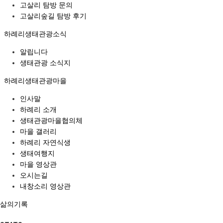
고살리 탐방 문의
고살리숲길 탐방 후기
하례리생태관광소식
알립니다
생태관광 소식지
하례리생태관광마을
인사말
하례리 소개
생태관광마을협의체
마을 갤러리
하례리 자연식생
생태여행지
마을 영상관
오시는길
내창소리 영상관
삶의기록