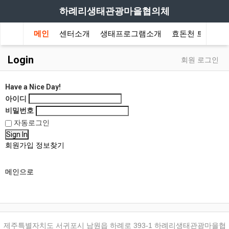
하례리생태관광마을협의체
메인
센터소개
생태프로그램소개
효돈천 트레킹
Login
회원 로그인
Have a Nice Day!
아이디
비밀번호
자동로그인
Sign In
회원가입
정보찾기
메인으로
제주특별자치도 서귀포시 남원읍 하례로 393-1 하례리생태관광마을협