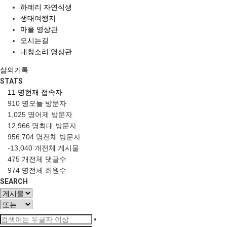
하례리 자연식생
생태여행지
마을 영상관
오시는길
내창소리 영상관
삶의기록
STATS
11 명
현재 접속자
910 명
오늘 방문자
1,025 명
어제 방문자
12,966 명
최대 방문자
956,704 명
전체 방문자
-13,040 개
전체 게시물
475 개
전체 댓글수
974 명
전체 회원수
SEARCH