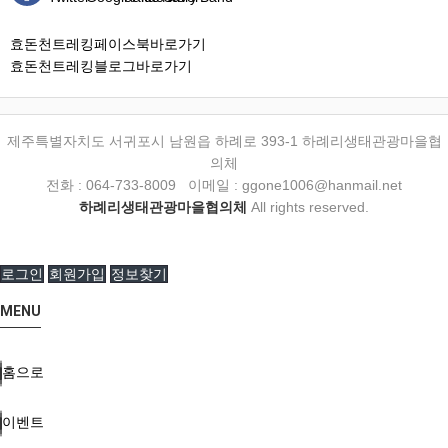
효돈천트레킹페이스북바로가기
효돈천트레킹블로그바로가기
제주특별자치도 서귀포시 남원읍 하례로 393-1 하례리생태관광마을협
의체
전화 : 064-733-8009 이메일 : ggone1006@hanmail.net
하례리생태관광마을협의체
All rights reserved.
로그인
회원가입
정보찾기
MENU
홈으로
이벤트