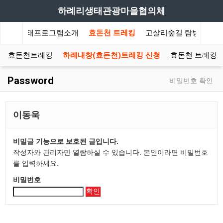
하례리생태관광마을협의체
소개
생태프로그램소개
효돈천 트레킹
고살리숲길 탐방
하
효돈천트레킹
하례내창(효돈천)트레킹 신청
효돈천 트레킹 
Password
비밀번호 확인
이동욱
비밀글 기능으로 보호된 글입니다.
작성자와 관리자만 열람하실 수 있습니다. 본인이라면 비밀번호
를 입력하세요.
비밀번호
확인