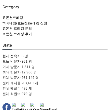
Category
효돈천트레킹
하례내창(효돈천)트레킹 신청
효돈천 트레킹 문의
효돈천 트레킹 후기
State
현재 접속자
6 명
오늘 방문자
951 명
어제 방문자
1,511 명
최대 방문자
12,966 명
전체 방문자
961,149 명
전체 게시물
-13,419 개
전체 댓글수
475 개
전체 회원수
979 명