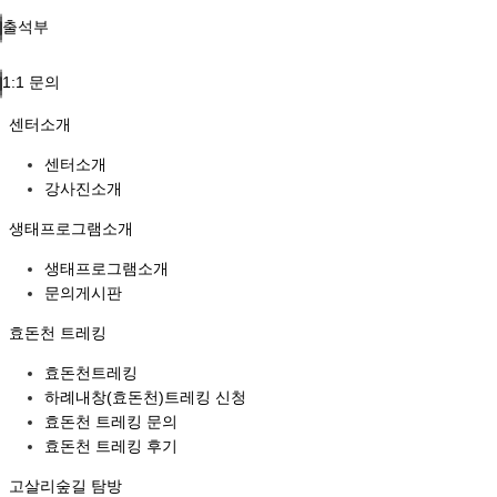
출석부
1:1 문의
센터소개
센터소개
강사진소개
생태프로그램소개
생태프로그램소개
문의게시판
효돈천 트레킹
효돈천트레킹
하례내창(효돈천)트레킹 신청
효돈천 트레킹 문의
효돈천 트레킹 후기
고살리숲길 탐방