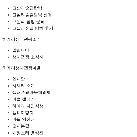
고살리숲길탐방
고살리숲길탐방 신청
고살리 탐방 문의
고살리숲길 탐방 후기
하례리생태관광소식
알립니다
생태관광 소식지
하례리생태관광마을
인사말
하례리 소개
생태관광마을협의체
마을 갤러리
하례리 자연식생
생태여행지
마을 영상관
오시는길
내창소리 영상관