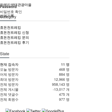
하례리생태관광마을
Password
비밀번호 확인
삶의기록
Category
효돈천트레킹
효돈천트레킹 신청
효돈천트레킹 문의
효돈천트레킹 후기
State
현재 접속자
11 명
오늘 방문자
468 명
어제 방문자
884 명
최대 방문자
12,966 명
전체 방문자
958,143 명
전체 게시물
-13,017 개
전체 댓글수
475 개
전체 회원수
977 명