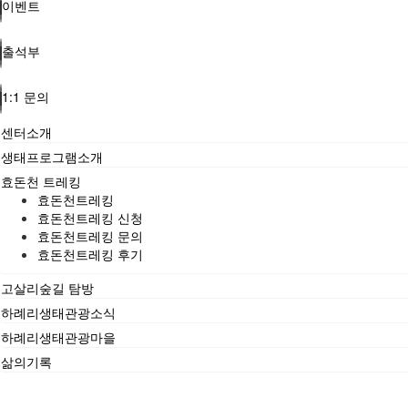
이벤트
출석부
1:1 문의
센터소개
생태프로그램소개
효돈천 트레킹
효돈천트레킹
효돈천트레킹 신청
효돈천트레킹 문의
효돈천트레킹 후기
고살리숲길 탐방
하례리생태관광소식
하례리생태관광마을
삶의기록