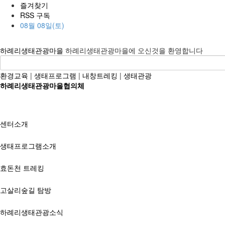
즐겨찾기
RSS 구독
08월 08일(토)
하례리생태관광마을
하례리생태관광마을에 오신것을 환영합니다
환경교육
|
생태프로그램
|
내창트레킹
|
생태관광
하례리생태관광마을협의체
센터소개
생태프로그램소개
효돈천 트레킹
고살리숲길 탐방
하례리생태관광소식