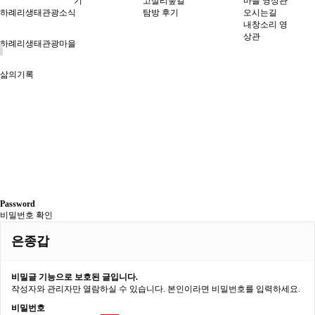
기
고살리숲길
마을 영상관
하례리생태관광소식
탐방 후기
오시는길
내창소리 영
상관
하례리생태관광마을
삶의기록
Password
비밀번호 확인
은종갑
비밀글 기능으로 보호된 글입니다.
작성자와 관리자만 열람하실 수 있습니다. 본인이라면 비밀번호를 입력하세요.
비밀번호