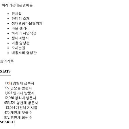
하례리생태관광마을
인사말
하례리 소개
생태관광마을협의체
마을 갤러리
하례리 자연식생
생태여행지
마을 영상관
오시는길
내창소리 영상관
삶의기록
STATS
13(
1
) 명
현재 접속자
727 명
오늘 방문자
1,025 명
어제 방문자
12,966 명
최대 방문자
956,521 명
전체 방문자
-13,044 개
전체 게시물
475 개
전체 댓글수
972 명
전체 회원수
SEARCH