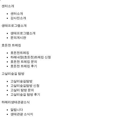
센터소개
센터소개
강사진소개
생태프로그램소개
생태프로그램소개
문의게시판
효돈천 트레킹
효돈천트레킹
하례내창(효돈천)트레킹 신청
효돈천 트레킹 문의
효돈천 트레킹 후기
고살리숲길 탐방
고살리숲길탐방
고살리숲길탐방 신청
고살리 탐방 문의
고살리숲길 탐방 후기
하례리생태관광소식
알립니다
생태관광 소식지