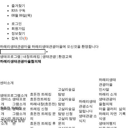
즐겨찾기
RSS 구독
08월 06일(목)
로그인
회원가입
정보찾기
접속 13 (
1
)
하례리생태관광마을
하례리생태관광마을에 오신것을 환영합니다
생태프로그램
|
내창트레킹
|
생태관광
|
환경교육
하례리생태관광마을협의체
하례리생태
센터소개
관광마을
고살리숲길
인사말
효돈천 트레킹
탐방
하례리 소개
생태프로그램소개
센터소
생태프로
효돈천트레킹
고살리숲길
생태관광마
하례리생태
개
그램소개
하례내창(효돈천)
탐방
을협의체
관광소식
효돈천 트레킹
센터소
생태프로
트레킹 신청
고살리숲길
마을 갤러리
삶의
알립니다
개
그램소개
효돈천 트레킹 문
탐방 신청
하례리 자연
기록
생태관광 소
강사진
문의게시
의
고살리 탐방
식생
고살리숲길 탐방
식지
소개
판
효돈천 트레킹 후
문의
생태여행지