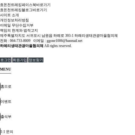
효돈천트레킹페이스북바로가기
효돈천트레킹블로그바로가기
사이트 소개
개인정보처리방침
이메일 무단수집거부
책임의 한계와 법적고지
제주특별자치도 서귀포시 남원읍 하례로 393-1 하례리생태관광마을협의체
전화 : 064-733-8009 이메일 : ggone1006@hanmail.net
하례리생태관광마을협의체
All rights reserved.
로그인
회원가입
정보찾기
MENU
홈으로
이벤트
출석부
1:1 문의