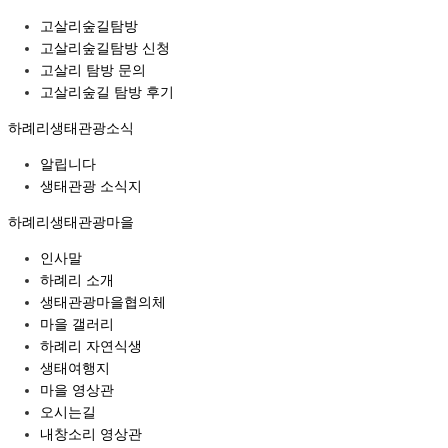
고살리숲길탐방
고살리숲길탐방 신청
고살리 탐방 문의
고살리숲길 탐방 후기
하례리생태관광소식
알립니다
생태관광 소식지
하례리생태관광마을
인사말
하례리 소개
생태관광마을협의체
마을 갤러리
하례리 자연식생
생태여행지
마을 영상관
오시는길
내창소리 영상관