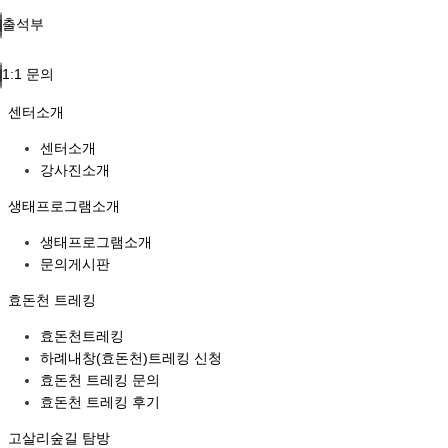
출석부
1:1 문의
센터소개
센터소개
강사진소개
생태프로그램소개
생태프로그램소개
문의게시판
효돈천 트레킹
효돈천트레킹
하례내창(효돈천)트레킹 신청
효돈천 트레킹 문의
효돈천 트레킹 후기
고살리숲길 탐방