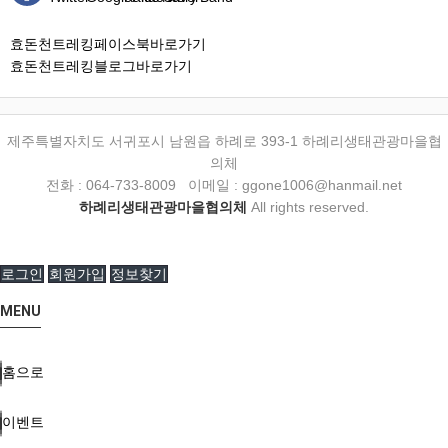
효돈천트레킹페이스북바로가기
효돈천트레킹블로그바로가기
제주특별자치도 서귀포시 남원읍 하례로 393-1 하례리생태관광마을협
의체
전화 : 064-733-8009 이메일 : ggone1006@hanmail.net
하례리생태관광마을협의체
All rights reserved.
로그인
회원가입
정보찾기
MENU
홈으로
이벤트