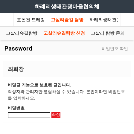
하례리생태관광마을협의체
램소개
효돈천 트레킹
고살리숲길 탐방
하례리생태관광소식
고살리숲길탐방
고살리숲길탐방 신청
고살리 탐방 문의
Password
비밀번호 확인
최희창
비밀글 기능으로 보호된 글입니다.
작성자와 관리자만 열람하실 수 있습니다. 본인이라면 비밀번호
를 입력하세요.
비밀번호
확인