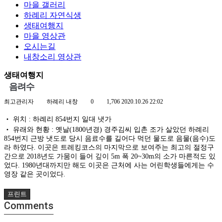
마을 갤러리
하례리 자연식생
생태여행지
마을 영상관
오시는길
내창소리 영상관
생태여행지
음려수
최고관리자
하례리 내창
0
1,706
2020.10.26 22:02
‧ 위치 : 하례리 854번지 일대 냇가
‧ 유래와 현황 : 옛날(1800년경) 경주김씨 입촌 조가 살았던 하례리
854번지 근방 냇도로 당시 음료수를 길어다 먹던 물도로 음물(음수)도
라 하였다. 이곳은 트레킹코스의 마지막으로 보여주는 최고의 절정구
간으로 2018년도 가뭄이 들어 깊이 5m 폭 20~30m의 소가 마른적도 있
었다. 1980년대까지만 해도 이곳은 근처에 사는 어린학생들에게는 수
영장 같은 곳이었다.
프린트
Comments