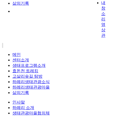
내
삶의기록
창
소
리
영
상
관
메인
센터소개
생태프로그램소개
효돈천 트레킹
고살리숲길 탐방
하례리생태관광소식
하례리생태관광마을
삶의기록
인사말
하례리 소개
생태관광마을협의체