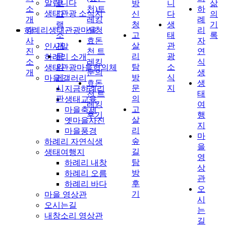
알립니다
로
방
니
삶
소
천)트
하
생태관광 소식지
그
신
다
의
개
레킹
례
램
청
생
기
하례리생태관광마을
강
신청
리
소
고
태
록
사
효돈
자
개
살
관
인사말
진
천 트
연
문
리
광
하례리 소개
소
레킹
식
의
탐
소
생태관광마을협의체
개
문의
생
게
방
식
마을 갤러리
효돈
생
시
문
지
지금하례리
천 트
태
판
의
생태교육
레킹
여
고
마을축제
후기
행
살
옛마을사진
지
리
마을풍경
마
숲
하례리 자연식생
을
길
생태여행지
영
탐
하례리 내창
상
방
하례리 오름
관
후
하례리 바다
오
기
마을 영상관
시
오시는길
는
내창소리 영상관
길