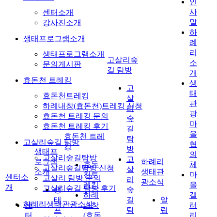
인
사
센터소개
말
강사진소개
하
생태프로그램소개
례
리
생태프로그램소개
고살리숲
소
문의게시판
길 탐방
개
효돈천 트레킹
생
고
태
효돈천트레킹
살
관
하례내창(효돈천)트레킹 신청
리
광
효돈천 트레킹 문의
숲
마
효돈천 트레킹 후기
길
을
효돈천 트레
탐
고살리숲길 탐방
협
킹
방
생태프
의
고살리숲길탐방
고
로그램
하례리
효돈
체
고살리숲길탐방 신청
살
소개
생태관
천트
마
센터소
고살리 탐방 문의
리
광소식
레킹
을
개
고살리숲길 탐방 후기
생
숲
하례
갤
태
길
알
하례리생태관광소식
센
내창
러
프
탐
립
터
(효돈
리