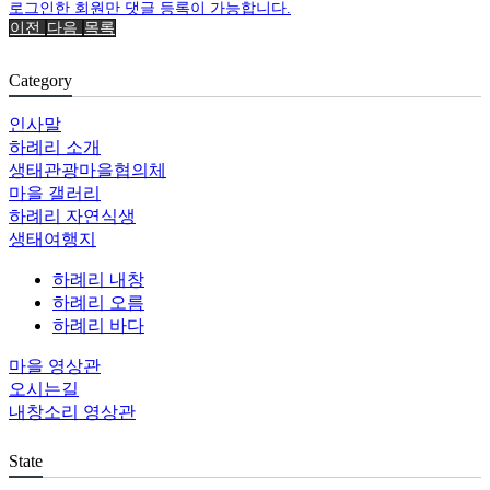
로그인한 회원만 댓글 등록이 가능합니다.
이전
다음
목록
Category
인사말
하례리 소개
생태관광마을협의체
마을 갤러리
하례리 자연식생
생태여행지
하례리 내창
하례리 오름
하례리 바다
마을 영상관
오시는길
내창소리 영상관
State