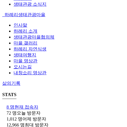
생태관광 소식지
하례리생태관광마을
인사말
하례리 소개
생태관광마을협의체
마을 갤러리
하례리 자연식생
생태여행지
마을 영상관
오시는길
내창소리 영상관
삶의기록
STATS
8 명
현재 접속자
72 명
오늘 방문자
1,012 명
어제 방문자
12,966 명
최대 방문자