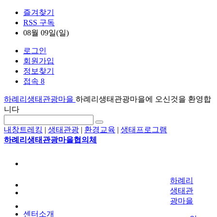
즐겨찾기
RSS 구독
08월 09일(일)
로그인
회원가입
정보찾기
접속 8
하례리생태관광마을
하례리생태관광마을에 오신것을 환영합
니다
내창트레킹
|
생태관광
|
환경교육
|
생태프로그램
하례리생태관광마을협의체
하례리
생태관
광마을
센터소개