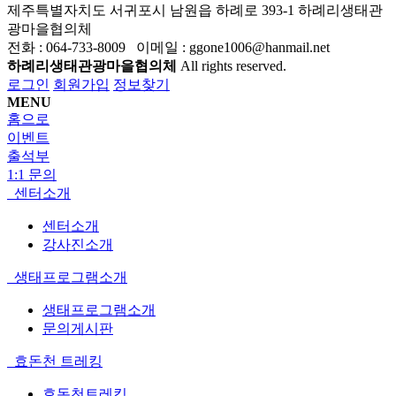
제주특별자치도 서귀포시 남원읍 하례로 393-1 하례리생태관
광마을협의체
전화 : 064-733-8009 이메일 : ggone1006@hanmail.net
하례리생태관광마을협의체
All rights reserved.
로그인
회원가입
정보찾기
MENU
홈으로
이벤트
출석부
1:1 문의
센터소개
센터소개
강사진소개
생태프로그램소개
생태프로그램소개
문의게시판
효돈천 트레킹
효돈천트레킹