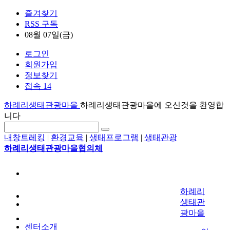
즐겨찾기
RSS 구독
08월 07일(금)
로그인
회원가입
정보찾기
접속 14
하례리생태관광마을
하례리생태관광마을에 오신것을 환영합
니다
내창트레킹
|
환경교육
|
생태프로그램
|
생태관광
하례리생태관광마을협의체
하례리
생태관
광마을
센터소개