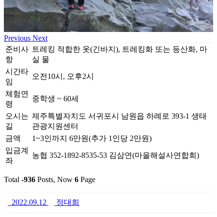
Previous
Next
준비사
트레킹 적합한 옷(긴바지), 트레킹화 또는 등산화, 마
항
실 물
시간타
오전10시, 오후2시
임
체험연
중학생 ~ 60세
령
오시는
제주특별자치도 서귀포시 남원읍 하례로 393-1 생태
길
관광지원센터
금액
1~3인까지 6만원(추가 1인당 2만원)
입금계
농협 352-1892-8535-53 김삼연(마을해설사연합회)
좌
Total
-936
Posts, Now
6
Page
2022.09.12
정대희