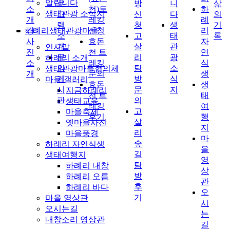
알립니다
로
방
니
삶
소
천)트
하
생태관광 소식지
그
신
다
의
개
레킹
례
램
청
생
기
하례리생태관광마을
강
신청
리
소
고
태
록
사
효돈
자
개
살
관
인사말
진
천 트
연
문
리
광
하례리 소개
소
레킹
식
의
탐
소
생태관광마을협의체
개
문의
생
게
방
식
마을 갤러리
효돈
생
시
문
지
지금하례리
천 트
태
판
의
생태교육
레킹
여
고
마을축제
후기
행
살
옛마을사진
지
리
마을풍경
마
숲
하례리 자연식생
을
길
생태여행지
영
탐
하례리 내창
상
방
하례리 오름
관
후
하례리 바다
오
기
마을 영상관
시
오시는길
는
내창소리 영상관
길