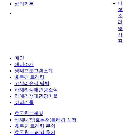
내
삶의기록
창
소
리
영
상
관
메인
센터소개
생태프로그램소개
효돈천 트레킹
고살리숲길 탐방
하례리생태관광소식
하례리생태관광마을
삶의기록
효돈천트레킹
하례내창(효돈천)트레킹 신청
효돈천 트레킹 문의
효돈천 트레킹 후기