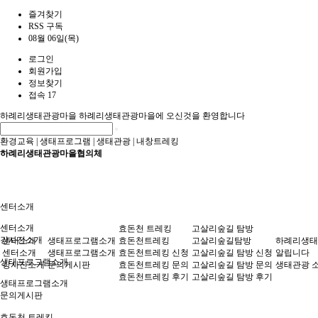
즐겨찾기
RSS 구독
08월 06일(목)
로그인
회원가입
정보찾기
접속 17
하례리생태관광마을
하례리생태관광마을에 오신것을 환영합니다
환경교육
|
생태프로그램
|
생태관광
|
내창트레킹
하례리생태관광마을협의체
센터소개
센터소개
효돈천 트레킹
고살리숲길 탐방
강사진소개
센터소개
생태프로그램소개
효돈천트레킹
고살리숲길탐방
하례리생태
센터소개
생태프로그램소개
효돈천트레킹 신청
고살리숲길 탐방 신청
알립니다
생태프로그램소개
강사진소개
문의게시판
효돈천트레킹 문의
고살리숲길 탐방 문의
생태관광 
효돈천트레킹 후기
고살리숲길 탐방 후기
생태프로그램소개
문의게시판
효돈천 트레킹