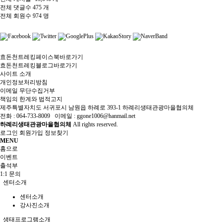
전체 댓글수
475 개
전체 회원수
974 명
효돈천트레킹페이스북바로가기
효돈천트레킹블로그바로가기
사이트 소개
개인정보처리방침
이메일 무단수집거부
책임의 한계와 법적고지
제주특별자치도 서귀포시 남원읍 하례로 393-1 하례리생태관광마을협의체
전화 : 064-733-8009 이메일 : ggone1006@hanmail.net
하례리생태관광마을협의체
All rights reserved.
로그인
회원가입
정보찾기
MENU
홈으로
이벤트
출석부
1:1 문의
센터소개
센터소개
강사진소개
생태프로그램소개