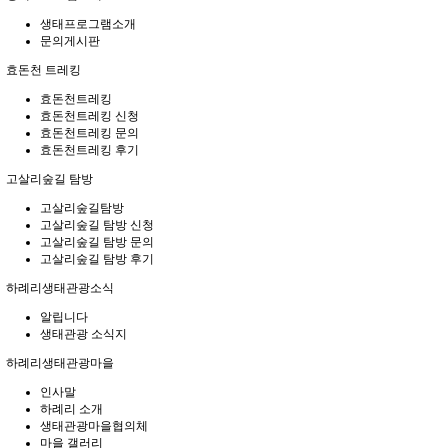
생태프로그램소개
문의게시판
효돈천 트레킹
효돈천트레킹
효돈천트레킹 신청
효돈천트레킹 문의
효돈천트레킹 후기
고살리숲길 탐방
고살리숲길탐방
고살리숲길 탐방 신청
고살리숲길 탐방 문의
고살리숲길 탐방 후기
하례리생태관광소식
알립니다
생태관광 소식지
하례리생태관광마을
인사말
하례리 소개
생태관광마을협의체
마을 갤러리