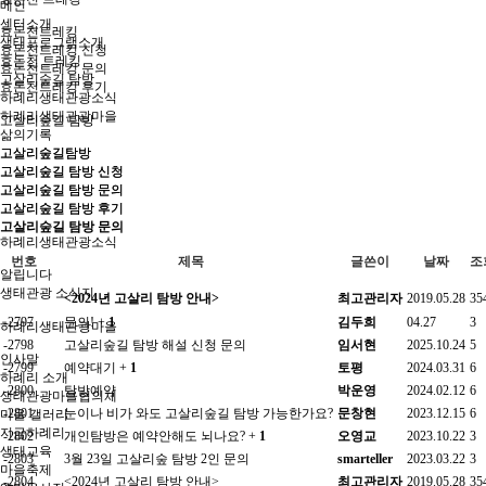
메인
센터소개
효돈천트레킹
생태프로그램소개
효돈천트레킹 신청
효돈천 트레킹
효돈천트레킹 문의
고살리숲길 탐방
효돈천트레킹 후기
하례리생태관광소식
하례리생태관광마을
고살리숲길 탐방
삶의기록
고살리숲길탐방
고살리숲길탐방
고살리숲길 탐방 신청
고살리숲길 탐방 신청
고살리숲길 탐방 문의
고살리숲길 탐방 문의
고살리숲길 탐방 후기
고살리숲길 탐방 후기
고살리숲길 탐방 문의
하례리생태관광소식
번호
제목
글쓴이
날짜
조
알립니다
생태관광 소식지
<2024년 고살리 탐방 안내>
최고관리자
2019.05.28
35
-2797
문의!
+
1
김두희
04.27
3
하례리생태관광마을
-2798
고살리숲길 탐방 해설 신청 문의
임서현
2025.10.24
5
인사말
-2799
예약대기
+
1
토평
2024.03.31
6
하례리 소개
-2800
탐방예약
박운영
2024.02.12
6
생태관광마을협의체
-2801
눈이나 비가 와도 고살리숲길 탐방 가능한가요?
문창현
2023.12.15
6
마을 갤러리
지금하례리
-2802
개인탐방은 예약안해도 뇌나요?
+
1
오영교
2023.10.22
3
생태교육
-2803
3월 23일 고살리숲 탐방 2인 문의
smarteller
2023.03.22
3
마을축제
-2804
<2024년 고살리 탐방 안내>
최고관리자
2019.05.28
35