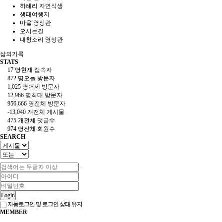
하례리 자연식생
생태여행지
마을 영상관
오시는길
내창소리 영상관
삶의기록
STATS
17 명
현재 접속자
872 명
오늘 방문자
1,025 명
어제 방문자
12,966 명
최대 방문자
956,666 명
전체 방문자
-13,040 개
전체 게시물
475 개
전체 댓글수
974 명
전체 회원수
SEARCH
Login
자동로그인 및 로그인 상태 유지
MEMBER