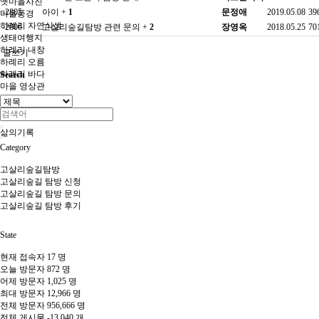
옛마을사진
-2805
아이
+
1
문정애
2019.05.08
39
마을풍경
하례리 자연식생
-2806
고살리숲길탐방 관련 문의
+
2
장영옥
2018.05.25
70
생태여행지
하례리 내창
글쓰기
하례리 오름
하례리 바다
Search
마을 영상관
오시는길
내창소리 영상관
삶의기록
Category
고살리숲길탐방
고살리숲길 탐방 신청
고살리숲길 탐방 문의
고살리숲길 탐방 후기
State
현재 접속자
17 명
오늘 방문자
872 명
어제 방문자
1,025 명
최대 방문자
12,966 명
전체 방문자
956,666 명
전체 게시물
-13,040 개