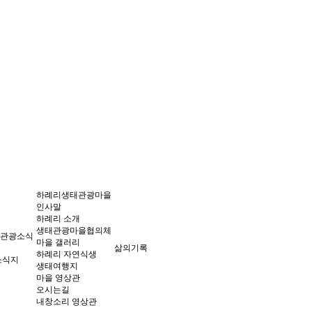
하례리생태관광마을
인사말
하례리 소개
생태관광마을협의체
관광소식
마을 갤러리
삶의기록
하례리 자연식생
소식지
생태여행지
마을 영상관
오시는길
내창소리 영상관