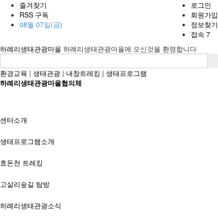
즐겨찾기
로그인
RSS 구독
회원가입
08월 07일(금)
정보찾기
접속 7
하례리생태관광마을
하례리생태관광마을에 오신것을 환영합니다
환경교육
|
생태관광
|
내창트레킹
|
생태프로그램
하례리생태관광마을협의체
센터소개
생태프로그램소개
효돈천 트레킹
고살리숲길 탐방
하례리생태관광소식