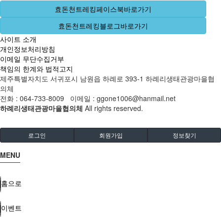
효돈천트레킹페이스북바로가기
효돈천트레킹블로그바로가기
사이트 소개
개인정보처리방침
이메일 무단수집거부
책임의 한계와 법적고지
제주특별자치도 서귀포시 남원읍 하례로 393-1 하례리생태관광마을협
의체
전화 : 064-733-8009 이메일 : ggone1006@hanmail.net
하례리생태관광마을협의체
All rights reserved.
로그인
회원가입
정보찾기
MENU
홈으로
이벤트