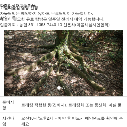
하례리생태관광마을
고살리숲길 탐방 신청
자율탐방은 예약하지 않아도 무료탐방이 가능합니다.
삶의기록
해설이 필요한 유료 탐방은 일주일 전까지 예약 가능합니다.
입금계좌 : 농협 351-1353-7440-13 신은하(마을해설사연합회)
Previous
Next
준비사
트레킹 적합한 옷(긴바지), 트레킹화 또는 등산화, 마실 물
항
시간타
오전10시/오후2시 • 예약 후 반드시 예약완료를 확인해 주
임
세요