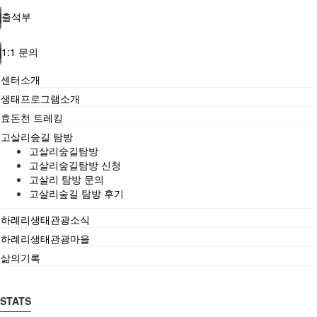
출석부
1:1 문의
센터소개
생태프로그램소개
효돈천 트레킹
고살리숲길 탐방
고살리숲길탐방
고살리숲길탐방 신청
고살리 탐방 문의
고살리숲길 탐방 후기
하례리생태관광소식
하례리생태관광마을
삶의기록
STATS