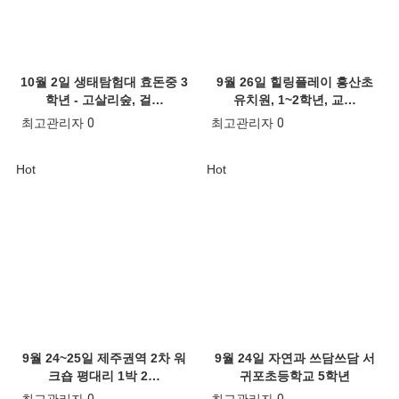
10월 2일 생태탐험대 효돈중 3
9월 26일 힐링플레이 흥산초
학년 - 고살리숲, 걸…
유치원, 1~2학년, 교…
최고관리자
0
최고관리자
0
Hot
Hot
9월 24~25일 제주권역 2차 워
9월 24일 자연과 쓰담쓰담 서
크숍 평대리 1박 2…
귀포초등학교 5학년
최고관리자
0
최고관리자
0