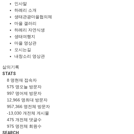
인사말
하례리 소개
생태관광마을협의체
마을 갤러리
하례리 자연식생
생태여행지
마을 영상관
오시는길
내창소리 영상관
삶의기록
STATS
8 명
현재 접속자
575 명
오늘 방문자
997 명
어제 방문자
12,966 명
최대 방문자
957,366 명
전체 방문자
-13,030 개
전체 게시물
475 개
전체 댓글수
975 명
전체 회원수
SEARCH