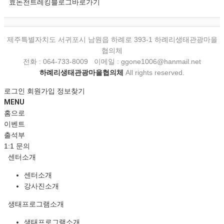
효돈천트레킹블로그바로가기
제주특별자치도 서귀포시 남원읍 하례로 393-1 하례리생태관광마을
협의체
전화 : 064-733-8009 이메일 : ggone1006@hanmail.net
하례리생태관광마을협의체
All rights reserved.
로그인
회원가입
정보찾기
MENU
홈으로
이벤트
출석부
1:1 문의
센터소개
센터소개
강사진소개
생태프로그램소개
생태프로그램소개