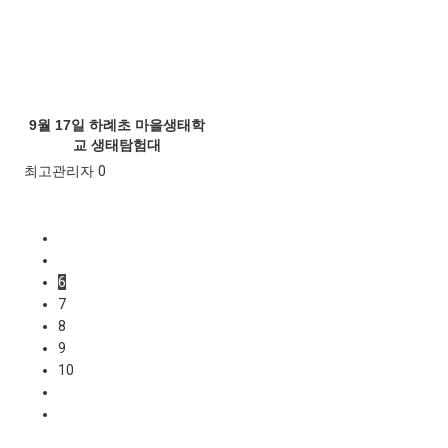
9월 17일 하례초 마을생태학
교 생태탐험대
최고관리자
0
6
7
8
9
10