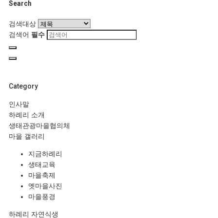
Search
검색대상
검색어
필수
Category
인사말
하례리 소개
생태관광마을협의체
마을 갤러리
지금하례리
생태교육
마을축제
옛마을사진
마을풍경
하례리 자연식생