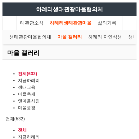
하례리생태관광마을협의체
하례리생태관광소식
하례리생태관광마을
삶의기록
개
생태관광마을협의체
마을 갤러리
하례리 자연식생
생태
마을 갤러리
전체(632)
지금하례리
생태교육
마을축제
옛마을사진
마을풍경
전체(632)
전체
지금하례리