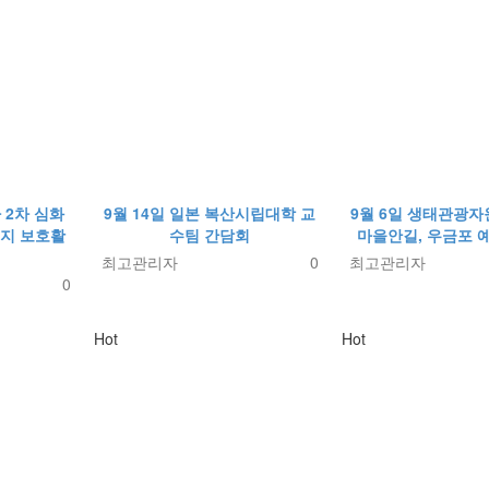
 2차 심화
9월 14일 일본 복산시립대학 교
9월 6일 생태관광
식지 보호활
수팀 간담회
마을안길, 우금포 
최고관리자
0
최고관리자
0
Hot
Hot