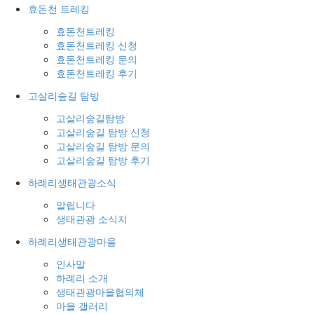
효돈천 트레킹
효돈천트레킹
효돈천트레킹 신청
효돈천트레킹 문의
효돈천트레킹 후기
고살리숲길 탐방
고살리숲길탐방
고살리숲길 탐방 신청
고살리숲길 탐방 문의
고살리숲길 탐방 후기
하례리생태관광소식
알립니다
생태관광 소식지
하례리생태관광마을
인사말
하례리 소개
생태관광마을협의체
마을 갤러리