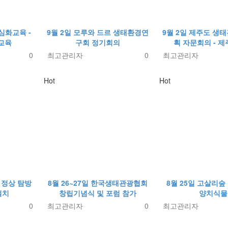
심화교육 -
9월 2일 모루와 드르 생태환경연
9월 2일 제주도 생
교육
구회 정기회의
획 자문회의 - 
0
최고관리자
0
최고관리자
Hot
Hot
 정상 탐방
8월 26~27일 한국생태관광협회
8월 25일 고살리숲
설치
창립기념식 및 포럼 참가
양치식물
0
최고관리자
0
최고관리자