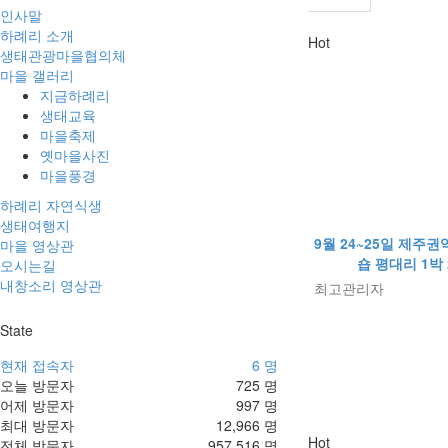
인사말
하례리 소개
Hot
생태관광마을협의체
마을 갤러리
지금하례리
생태교육
마을축제
옛마을사진
마을풍경
하례리 자연식생
생태여행지
9월 24~25일 제주권
마을 영상관
숍 평대리 1박
오시는길
내창소리 영상관
최고관리자
State
현재 접속자
6 명
오늘 방문자
725 명
어제 방문자
997 명
최대 방문자
12,966 명
Hot
전체 방문자
957,516 명