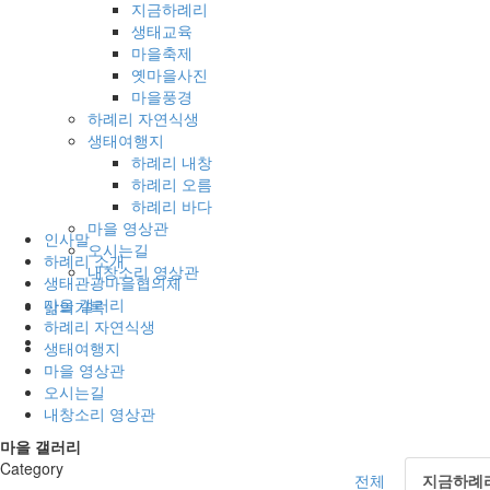
지금하례리
생태교육
마을축제
옛마을사진
마을풍경
하례리 자연식생
생태여행지
하례리 내창
하례리 오름
하례리 바다
마을 영상관
인사말
오시는길
하례리 소개
내창소리 영상관
생태관광마을협의체
마을 갤러리
삶의기록
하례리 자연식생
생태여행지
마을 영상관
오시는길
내창소리 영상관
마을 갤러리
Category
전체
지금하례리(