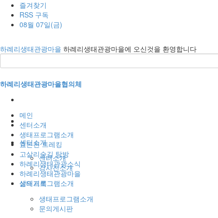
즐겨찾기
RSS 구독
08월 07일(금)
하례리생태관광마을
하례리생태관광마을에 오신것을 환영합니다
하례리생태관광마을협의체
메인
센터소개
생태프로그램소개
센터소개
효돈천 트레킹
고살리숲길 탐방
센터소개
하례리생태관광소식
강사진소개
하례리생태관광마을
생태프로그램소개
삶의기록
생태프로그램소개
문의게시판