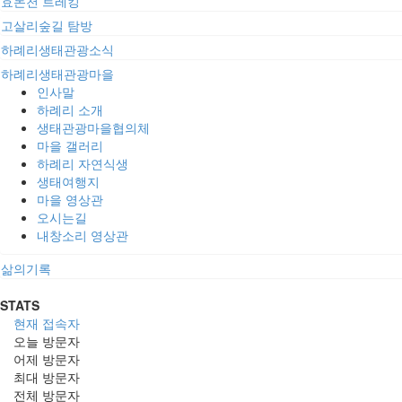
효돈천 트레킹
고살리숲길 탐방
하례리생태관광소식
하례리생태관광마을
인사말
하례리 소개
생태관광마을협의체
마을 갤러리
하례리 자연식생
생태여행지
마을 영상관
오시는길
내창소리 영상관
삶의기록
STATS
현재 접속자
오늘 방문자
어제 방문자
최대 방문자
전체 방문자