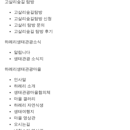
고살리숲길 탐방
고살리숲길탐방
고살리숲길탐방 신청
고살리 탐방 문의
고살리숲길 탐방 후기
하례리생태관광소식
알립니다
생태관광 소식지
하례리생태관광마을
인사말
하례리 소개
생태관광마을협의체
마을 갤러리
하례리 자연식생
생태여행지
마을 영상관
오시는길