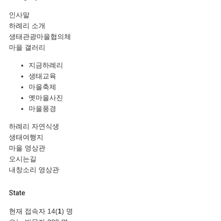
인사말
하례리 소개
생태관광마을협의체
마을 갤러리
지금하례리
생태교육
마을축제
옛마을사진
마을풍경
하례리 자연식생
생태여행지
마을 영상관
오시는길
내창소리 영상관
State
현재 접속자
14(
1
) 명