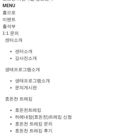
MENU
홈으로
이벤트
출석부
1:1 문의
센터소개
센터소개
강사진소개
생태프로그램소개
생태프로그램소개
문의게시판
효돈천 트레킹
효돈천트레킹
하례내창(효돈천)트레킹 신청
효돈천 트레킹 문의
효돈천 트레킹 후기