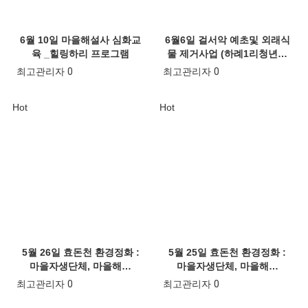
6월 10일 마을해설사 심화교
6월6일 걸서악 예초및 외래식
육 _힐링하리 프로그램
물 제거사업 (하례1리청년…
최고관리자
0
최고관리자
0
Hot
Hot
5월 26일 효돈천 환경정화 :
5월 25일 효돈천 환경정화 :
마을자생단체, 마을해…
마을자생단체, 마을해…
최고관리자
0
최고관리자
0