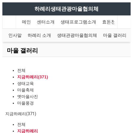
하례리생태관광마을협의체
메인
센터소개
생태프로그램소개
효돈천 트레킹
인사말
하례리 소개
생태관광마을협의체
마을 갤러리
마을 갤러리
전체
지금하례리(371)
생태교육
마을축제
옛마을사진
마을풍경
지금하례리(371)
전체
지금하례리