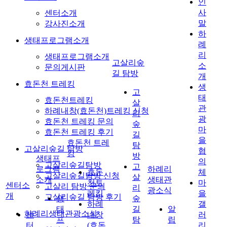
인
사
센터소개
말
강사진소개
하
생태프로그램소개
례
리
생태프로그램소개
고살리숲
소
문의게시판
길 탐방
개
효돈천 트레킹
생
고
태
효돈천트레킹
살
관
하례내창(효돈천)트레킹 신청
리
광
효돈천 트레킹 문의
숲
마
효돈천 트레킹 후기
길
을
효돈천 트레
탐
고살리숲길 탐방
협
킹
방
생태프
의
고살리숲길탐방
고
로그램
하례리
효돈
체
고살리숲길탐방 신청
살
소개
생태관
천트
마
센터소
고살리 탐방 문의
리
광소식
레킹
을
개
고살리숲길 탐방 후기
생
숲
하례
갤
태
길
알
하례리생태관광소식
센
내창
러
프
탐
립
터
(효돈
리