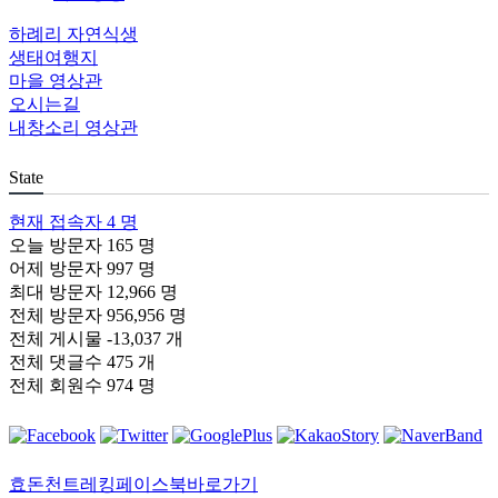
하례리 자연식생
생태여행지
마을 영상관
오시는길
내창소리 영상관
State
현재 접속자
4 명
오늘 방문자
165 명
어제 방문자
997 명
최대 방문자
12,966 명
전체 방문자
956,956 명
전체 게시물
-13,037 개
전체 댓글수
475 개
전체 회원수
974 명
효돈천트레킹페이스북바로가기