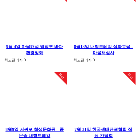
9월 4일 마을해설 망장포 바다
8월13일 내창트레킹 심화교육 -
환경정화
마을해설사
0
0
최고관리자
최고관리자
Hot
Hot
8월9일 서귀포 학생문화원 - 중
7월 31일 한국생태관광협회 직
문중 내창트레킹
원 간담회