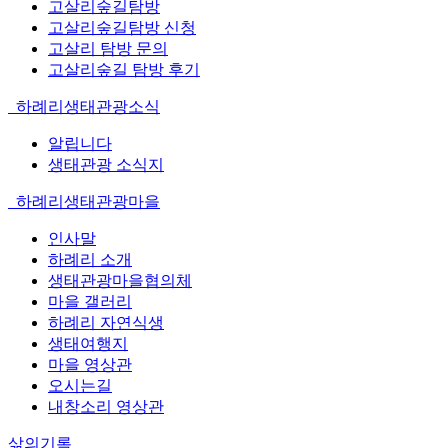
고살리숲길탐방
고살리숲길탐방 신청
고살리 탐방 문의
고살리숲길 탐방 후기
하례리생태관광소식
알립니다
생태관광 소식지
하례리생태관광마을
인사말
하례리 소개
생태관광마을협의체
마을 갤러리
하례리 자연식생
생태여행지
마을 영상관
오시는길
내창소리 영상관
삶의기록