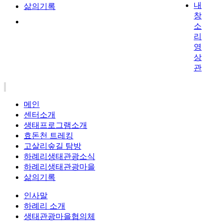
내
삶의기록
창
소
리
영
상
관
메인
센터소개
생태프로그램소개
효돈천 트레킹
고살리숲길 탐방
하례리생태관광소식
하례리생태관광마을
삶의기록
인사말
하례리 소개
생태관광마을협의체