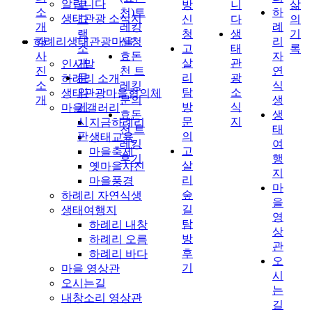
알립니다
로
방
니
삶
소
천)트
하
생태관광 소식지
그
신
다
의
개
레킹
례
램
청
생
기
하례리생태관광마을
강
신청
리
소
고
태
록
사
효돈
자
개
살
관
인사말
진
천 트
연
문
리
광
하례리 소개
소
레킹
식
의
탐
소
생태관광마을협의체
개
문의
생
게
방
식
마을 갤러리
효돈
생
시
문
지
지금하례리
천 트
태
판
의
생태교육
레킹
여
고
마을축제
후기
행
살
옛마을사진
지
리
마을풍경
마
숲
하례리 자연식생
을
길
생태여행지
영
탐
하례리 내창
상
방
하례리 오름
관
후
하례리 바다
오
기
마을 영상관
시
오시는길
는
내창소리 영상관
길