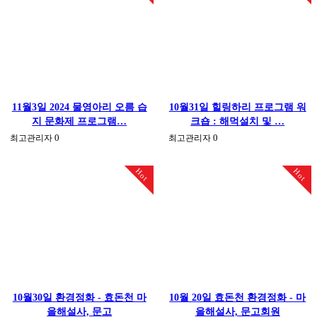
11월3일 2024 물영아리 오름 습
10월31일 힐링하리 프로그램 워
지 문화제 프로그램…
크숍 : 해먹설치 및 …
0
0
최고관리자
최고관리자
Hot
Hot
10월30일 환경정화 - 효돈천 마
10월 20일 효돈천 환경정화 - 마
을해설사, 문고
을해설사, 문고회원