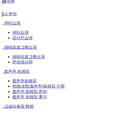
출석부
1:1 문의
센터소개
센터소개
강사진소개
생태프로그램소개
생태프로그램소개
문의게시판
효돈천 트레킹
효돈천트레킹
하례내창(효돈천)트레킹 신청
효돈천 트레킹 문의
효돈천 트레킹 후기
고살리숲길 탐방