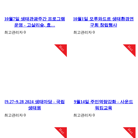
10월7일 생태관광주간 프로그램
10월1일 모루와드르 생태환경연
운영 - 고살리숲, 효…
구회 창립행사
0
0
최고관리자
최고관리자
Hot
Hot
[9.27~9.28 2024 생태마당 - 국립
9월14일 주민역량강화 - 사운드
생태원
워킹교육
0
0
최고관리자
최고관리자
Hot
Hot