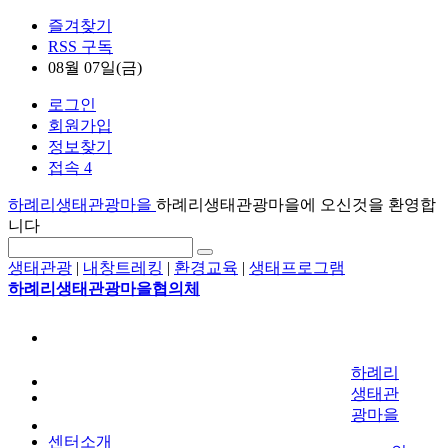
즐겨찾기
RSS 구독
08월 07일(금)
로그인
회원가입
정보찾기
접속 4
하례리생태관광마을
하례리생태관광마을에 오신것을 환영합
니다
생태관광
|
내창트레킹
|
환경교육
|
생태프로그램
하례리생태관광마을협의체
하례리
생태관
광마을
센터소개