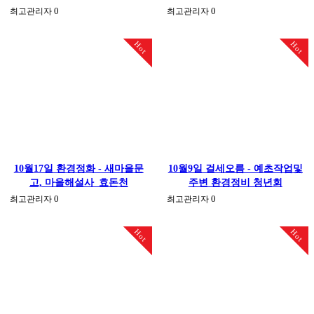
0
0
최고관리자
최고관리자
Hot
Hot
10월17일 환경정화 - 새마을문
10월9일 걸세오름 - 예초작업및
고, 마을해설사_효돈천
주변 환경정비 청년회
0
0
최고관리자
최고관리자
Hot
Hot