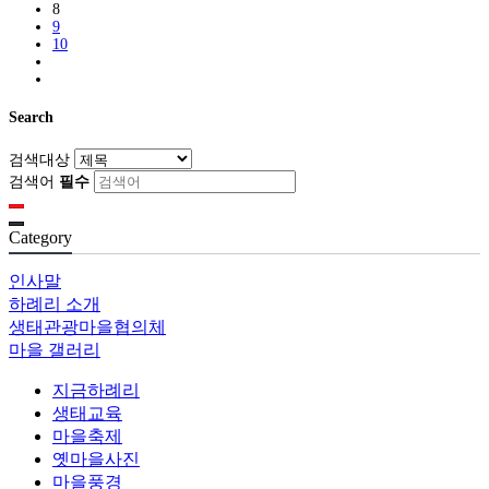
8
9
10
Search
검색대상
검색어
필수
Category
인사말
하례리 소개
생태관광마을협의체
마을 갤러리
지금하례리
생태교육
마을축제
옛마을사진
마을풍경