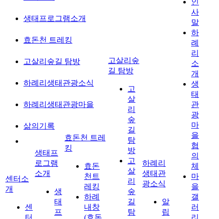
인
사
생태프로그램소개
말
하
효돈천 트레킹
례
리
고살리숲
고살리숲길 탐방
소
길 탐방
개
하례리생태관광소식
생
고
태
살
하례리생태관광마을
관
리
광
숲
마
삶의기록
길
을
효돈천 트레
탐
협
킹
방
생태프
의
고
로그램
하례리
효돈
체
살
소개
생태관
천트
마
센터소
리
광소식
레킹
을
개
생
숲
하례
갤
태
길
알
센
내창
러
프
탐
립
터
(효돈
리