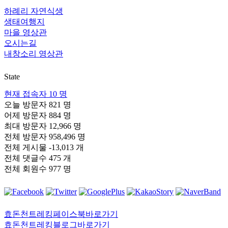
하례리 자연식생
생태여행지
마을 영상관
오시는길
내창소리 영상관
State
현재 접속자
10 명
오늘 방문자
821 명
어제 방문자
884 명
최대 방문자
12,966 명
전체 방문자
958,496 명
전체 게시물
-13,013 개
전체 댓글수
475 개
전체 회원수
977 명
효돈천트레킹페이스북바로가기
효돈천트레킹블로그바로가기