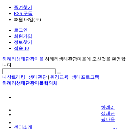
즐겨찾기
RSS 구독
08월 08일(토)
로그인
회원가입
정보찾기
접속 10
하례리생태관광마을
하례리생태관광마을에 오신것을 환영합
니다
내창트레킹
|
생태관광
|
환경교육
|
생태프로그램
하례리생태관광마을협의체
하례리
생태관
광마을
센터소개