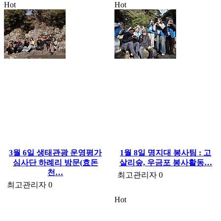
Hot
Hot
3월 6일 생태관광 운영평가
1월 8일 명지대 봉사팀 : 고
심사단 하례리 방문(효돈
살리숲, 우금포 봉사활동…
천…
최고관리자
0
최고관리자
0
Hot