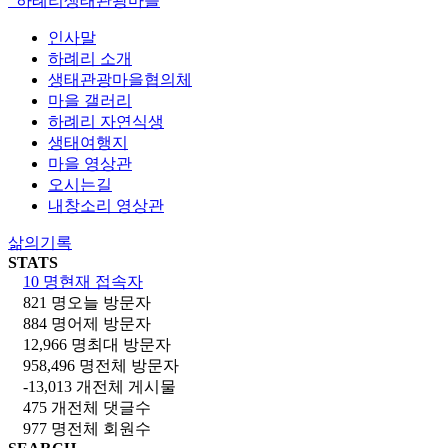
하례리생태관광마을
인사말
하례리 소개
생태관광마을협의체
마을 갤러리
하례리 자연식생
생태여행지
마을 영상관
오시는길
내창소리 영상관
삶의기록
STATS
10 명
현재 접속자
821 명
오늘 방문자
884 명
어제 방문자
12,966 명
최대 방문자
958,496 명
전체 방문자
-13,013 개
전체 게시물
475 개
전체 댓글수
977 명
전체 회원수