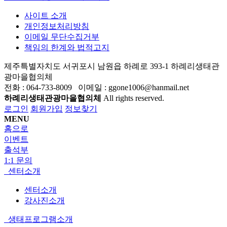
사이트 소개
개인정보처리방침
이메일 무단수집거부
책임의 한계와 법적고지
제주특별자치도 서귀포시 남원읍 하례로 393-1 하례리생태관
광마을협의체
전화 : 064-733-8009 이메일 : ggone1006@hanmail.net
하례리생태관광마을협의체
All rights reserved.
로그인
회원가입
정보찾기
MENU
홈으로
이벤트
출석부
1:1 문의
센터소개
센터소개
강사진소개
생태프로그램소개