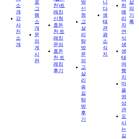
로
방
니
삶
소
천)트
하
그
신
다
의
개
레킹
례
램
청
생
기
강
신청
리
소
고
태
록
사
효돈
자
개
살
관
진
천 트
연
문
리
광
소
레킹
식
의
탐
소
개
문의
생
게
방
식
효돈
생
시
문
지
천 트
태
판
의
레킹
여
고
후기
행
살
지
리
마
숲
을
길
영
탐
상
방
관
후
오
기
시
는
길