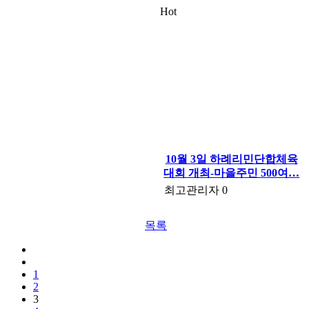
Hot
10월 3일 하례리민단합체육
대회 개최-마을주민 500여…
최고관리자
0
목록
1
2
3