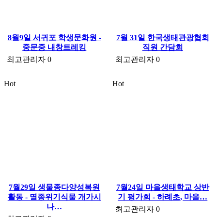
8월9일 서귀포 학생문화원 -
7월 31일 한국생태관광협회
중문중 내창트레킹
직원 간담회
최고관리자
0
최고관리자
0
Hot
Hot
7월29일 생물종다양성복원
7월24일 마을생태학교 상반
활동 - 멸종위기식물 개가시
기 평가회 - 하례초, 마을…
나…
최고관리자
0