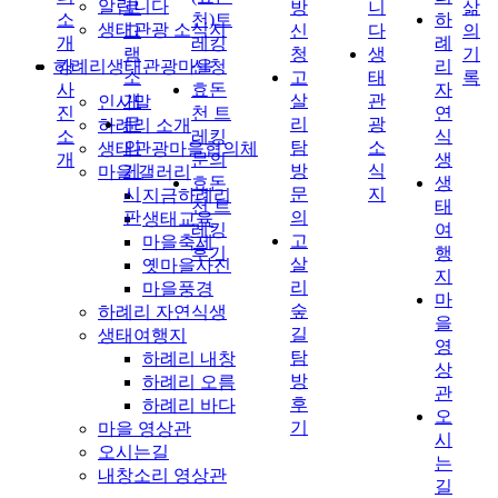
알립니다
로
방
니
삶
소
천)트
하
생태관광 소식지
그
신
다
의
개
레킹
례
램
청
생
기
하례리생태관광마을
강
신청
리
소
고
태
록
사
효돈
자
개
살
관
인사말
진
천 트
연
문
리
광
하례리 소개
소
레킹
식
의
탐
소
생태관광마을협의체
개
문의
생
게
방
식
마을 갤러리
효돈
생
시
문
지
지금하례리
천 트
태
판
의
생태교육
레킹
여
고
마을축제
후기
행
살
옛마을사진
지
리
마을풍경
마
숲
하례리 자연식생
을
길
생태여행지
영
탐
하례리 내창
상
방
하례리 오름
관
후
하례리 바다
오
기
마을 영상관
시
오시는길
는
내창소리 영상관
길