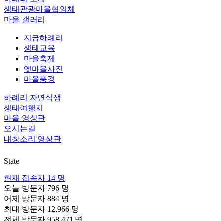
생태관광마을협의체
마을 갤러리
지금하례리
생태교육
마을축제
옛마을사진
마을풍경
하례리 자연식생
생태여행지
마을 영상관
오시는길
내창소리 영상관
State
현재 접속자
14 명
오늘 방문자
796 명
어제 방문자
884 명
최대 방문자
12,966 명
전체 방문자
958,471 명