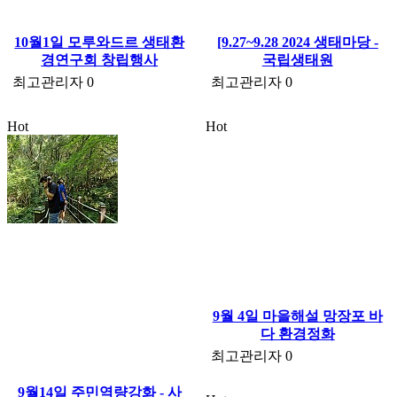
10월1일 모루와드르 생태환
[9.27~9.28 2024 생태마당 -
경연구회 창립행사
국립생태원
최고관리자
0
최고관리자
0
Hot
Hot
9월 4일 마을해설 망장포 바
다 환경정화
최고관리자
0
9월14일 주민역량강화 - 사