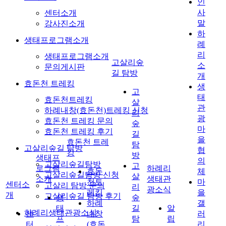
인
사
센터소개
말
강사진소개
하
생태프로그램소개
례
리
생태프로그램소개
고살리숲
소
문의게시판
길 탐방
개
효돈천 트레킹
생
고
태
효돈천트레킹
살
관
하례내창(효돈천)트레킹 신청
리
광
효돈천 트레킹 문의
숲
마
효돈천 트레킹 후기
길
을
효돈천 트레
탐
고살리숲길 탐방
협
킹
방
생태프
의
고살리숲길탐방
고
로그램
하례리
효돈
체
고살리숲길탐방 신청
살
소개
생태관
천트
마
센터소
고살리 탐방 문의
리
광소식
레킹
을
개
고살리숲길 탐방 후기
생
숲
하례
갤
태
길
알
하례리생태관광소식
센
내창
러
프
탐
립
터
(효돈
리