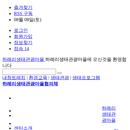
즐겨찾기
RSS 구독
08월 08일(토)
로그인
회원가입
정보찾기
접속 14
하례리생태관광마을
하례리생태관광마을에 오신것을 환영합
니다
내창트레킹
|
환경교육
|
생태관광
|
생태프로그램
하례리생태관광마을협의체
하례리
생태관
광마을
센터소개