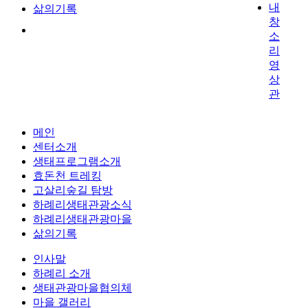
내
삶의기록
창
소
리
영
상
관
메인
센터소개
생태프로그램소개
효돈천 트레킹
고살리숲길 탐방
하례리생태관광소식
하례리생태관광마을
삶의기록
인사말
하례리 소개
생태관광마을협의체
마을 갤러리