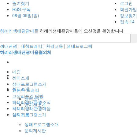
즐겨찾기
로그인
RSS 구독
회원가입
08월 09일(일)
정보찾기
접속 14
하례리생태관광마을
하례리생태관광마을에 오신것을 환영합니다
생태관광
|
내창트레킹
|
환경교육
|
생태프로그램
하례리생태관광마을협의체
메인
센터소개
생태프로그램소개
센터소개
효돈천 트레킹
고살리숲길 탐방
센터소개
하례리생태관광소식
강사진소개
하례리생태관광마을
생태프로그램소개
삶의기록
생태프로그램소개
문의게시판