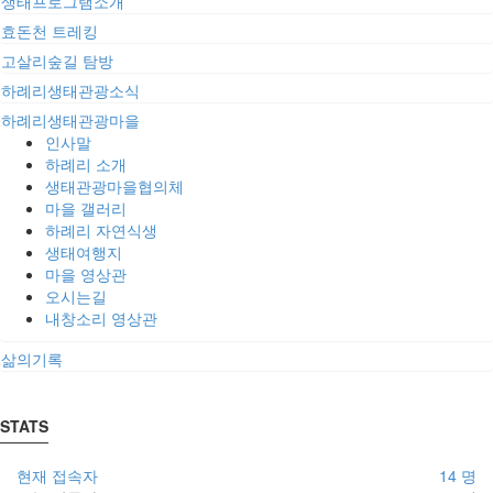
생태프로그램소개
효돈천 트레킹
고살리숲길 탐방
하례리생태관광소식
하례리생태관광마을
인사말
하례리 소개
생태관광마을협의체
마을 갤러리
하례리 자연식생
생태여행지
마을 영상관
오시는길
내창소리 영상관
삶의기록
STATS
현재 접속자
14 명