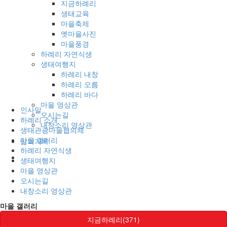
지금하례리
생태교육
마을축제
옛마을사진
마을풍경
하례리 자연식생
생태여행지
하례리 내창
하례리 오름
하례리 바다
마을 영상관
인사말
오시는길
하례리 소개
내창소리 영상관
생태관광마을협의체
마을 갤러리
삶의기록
하례리 자연식생
생태여행지
마을 영상관
오시는길
내창소리 영상관
마을 갤러리
지금하례리(371)