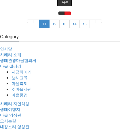
목록
11
12
13
14
15
Category
인사말
하례리 소개
생태관광마을협의체
마을 갤러리
지금하례리
생태교육
마을축제
옛마을사진
마을풍경
하례리 자연식생
생태여행지
마을 영상관
오시는길
내창소리 영상관