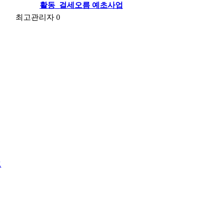
활동_걸세오름 예초사업
최고관리자
0
크