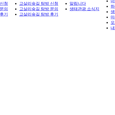
마
 신청
고살리숲길 탐방 신청
알립니다
하
 문의
고살리숲길 탐방 문의
생태관광 소식지
생
 후기
고살리숲길 탐방 후기
마
오
내