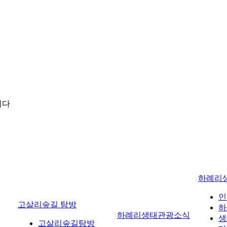
니다
하례리
인
고살리숲길 탐방
하
하례리생태관광소식
생
고살리숲길탐방