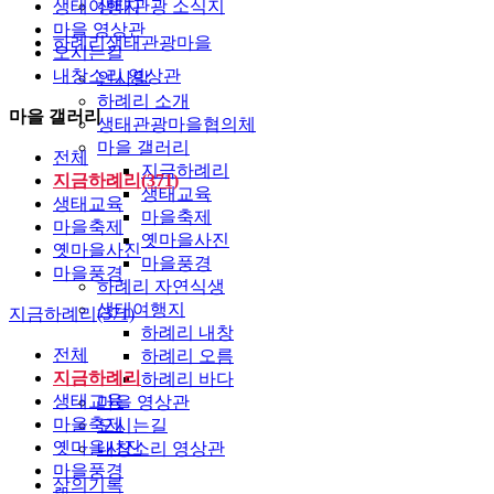
생태여행지
생태관광 소식지
마을 영상관
하례리생태관광마을
오시는길
내창소리 영상관
인사말
하례리 소개
마을 갤러리
생태관광마을협의체
마을 갤러리
전체
지금하례리
지금하례리(371)
생태교육
생태교육
마을축제
마을축제
옛마을사진
옛마을사진
마을풍경
마을풍경
하례리 자연식생
생태여행지
지금하례리(371)
하례리 내창
전체
하례리 오름
지금하례리
하례리 바다
생태교육
마을 영상관
마을축제
오시는길
옛마을사진
내창소리 영상관
마을풍경
삶의기록