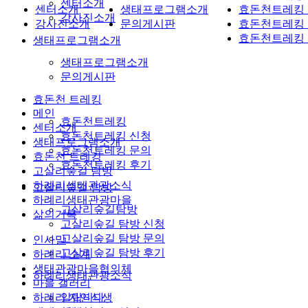
센터소개
센터소개
생태프로그램소개
효돈천트레킹
강사진소개
강사진소개
문의게시판
효돈천트레킹
효돈천트레킹
생태프로그램소개
생태프로그램소개
문의게시판
효돈천 트레킹
메인
효돈천트레킹
센터소개
효돈천트레킹 신청
생태프로그램소개
효돈천트레킹 문의
효돈천 트레킹
효돈천트레킹 후기
고살리숲길 탐방
하례리생태관광소식
고살리숲길 탐방
하례리생태관광마을
고살리숲길탐방
삶의기록
고살리숲길 탐방 신청
고살리숲길 탐방 문의
인사말
고살리숲길 탐방 후기
하례리 소개
생태관광마을협의체
하례리생태관광소식
마을 갤러리
하례리 자연식생
알립니다