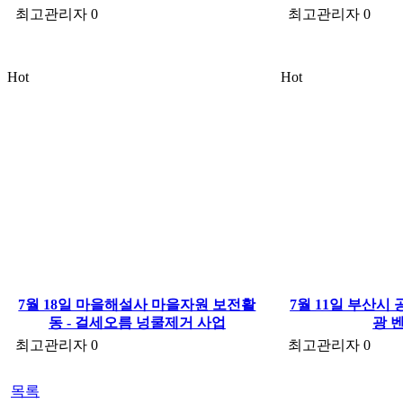
최고관리자
0
최고관리자
0
Hot
Hot
7월 18일 마을해설사 마을자원 보전활
7월 11일 부산시
동 - 걸세오름 넝쿨제거 사업
광 
최고관리자
0
최고관리자
0
목록