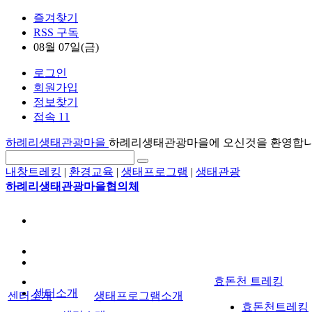
즐겨찾기
RSS 구독
08월 07일(금)
로그인
회원가입
정보찾기
접속 11
하례리생태관광마을
하례리생태관광마을에 오신것을 환영합
내창트레킹
|
환경교육
|
생태프로그램
|
생태관광
하례리생태관광마을협의체
효돈천 트레킹
센터소개
센터소개
생태프로그램소개
효돈천트레킹