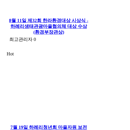
8월 11일 제32회 한라환경대상 시상식 -
하례리생태관광마을협의체 대상 수상
(환경부장관상)
최고관리자
0
Hot
7월 19일 하례리청년회 마을자원 보전