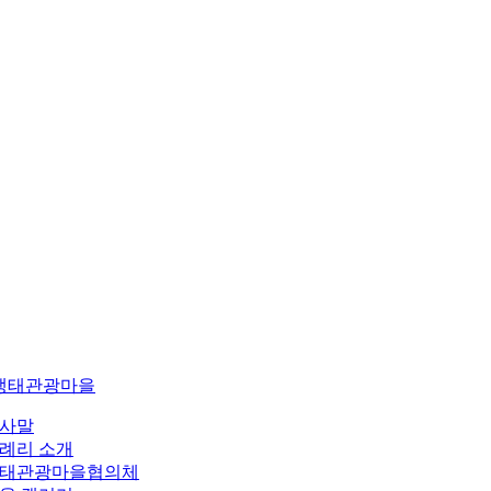
생태관광마을
사말
례리 소개
태관광마을협의체