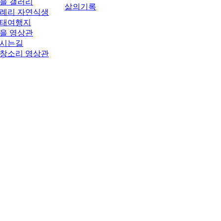
을 갤러리
삶의기록
례리 자연식생
태여행지
을 영상관
시는길
창소리 영상관