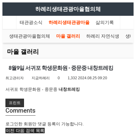
하례리생태관광마을협의체
하례리생태관광소식
하례리생태관광마을
삶의기록
개
생태관광마을협의체
마을 갤러리
하례리 자연식생
생태
마을 갤러리
8월9일 서귀포 학생문화원 - 중문중 내창트레킹
최고관리자
지금하례리
0
1,332
2024.08.25 09:20
서귀포 학생문화원 - 중문중
내창트레킹
프린트
Comments
로그인한 회원만 댓글 등록이 가능합니다.
이전
다음
검색
목록