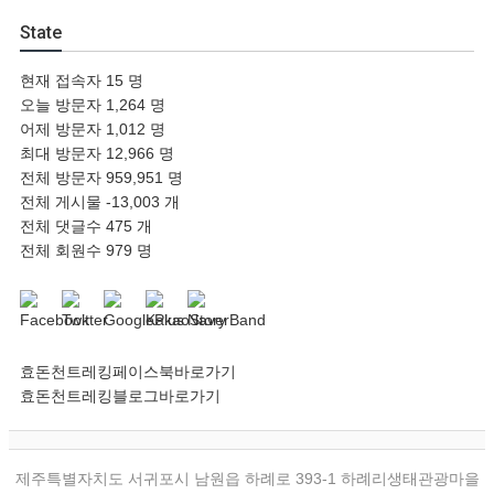
State
현재 접속자
15 명
오늘 방문자
1,264 명
어제 방문자
1,012 명
최대 방문자
12,966 명
전체 방문자
959,951 명
전체 게시물
-13,003 개
전체 댓글수
475 개
전체 회원수
979 명
효돈천트레킹페이스북바로가기
효돈천트레킹블로그바로가기
제주특별자치도 서귀포시 남원읍 하례로 393-1 하례리생태관광마을