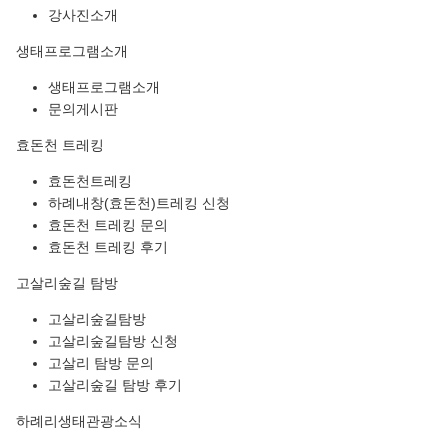
강사진소개
생태프로그램소개
생태프로그램소개
문의게시판
효돈천 트레킹
효돈천트레킹
하례내창(효돈천)트레킹 신청
효돈천 트레킹 문의
효돈천 트레킹 후기
고살리숲길 탐방
고살리숲길탐방
고살리숲길탐방 신청
고살리 탐방 문의
고살리숲길 탐방 후기
하례리생태관광소식