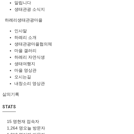
알립니다
생태관광 소식지
하례리생태관광마을
인사말
하례리 소개
생태관광마을협의체
마을 갤러리
하례리 자연식생
생태여행지
마을 영상관
오시는길
내창소리 영상관
삶의기록
STATS
15 명
현재 접속자
1,264 명
오늘 방문자