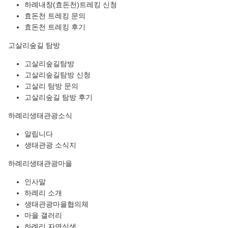
하례내창(효돈천)트레킹 신청
효돈천 트레킹 문의
효돈천 트레킹 후기
고살리숲길 탐방
고살리숲길탐방
고살리숲길탐방 신청
고살리 탐방 문의
고살리숲길 탐방 후기
하례리생태관광소식
알립니다
생태관광 소식지
하례리생태관광마을
인사말
하례리 소개
생태관광마을협의체
마을 갤러리
하례리 자연식생