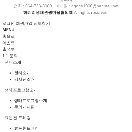
전화 : 064-733-8009 이메일 : ggone1006@hanmail.net
하례리생태관광마을협의체
All rights reserved.
로그인
회원가입
정보찾기
MENU
홈으로
이벤트
출석부
1:1 문의
센터소개
센터소개
강사진소개
생태프로그램소개
생태프로그램소개
문의게시판
효돈천 트레킹
효돈천트레킹