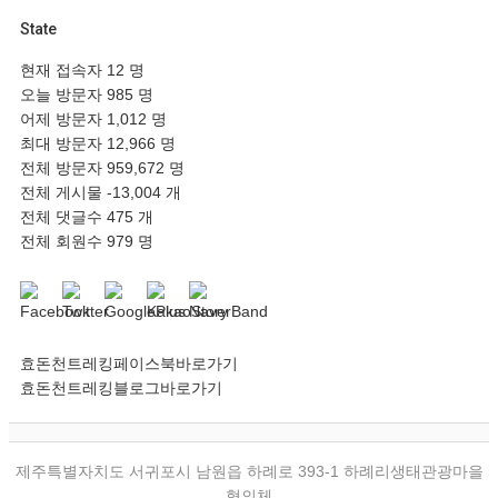
State
현재 접속자
12 명
오늘 방문자
985 명
어제 방문자
1,012 명
최대 방문자
12,966 명
전체 방문자
959,672 명
전체 게시물
-13,004 개
전체 댓글수
475 개
전체 회원수
979 명
효돈천트레킹페이스북바로가기
효돈천트레킹블로그바로가기
제주특별자치도 서귀포시 남원읍 하례로 393-1 하례리생태관광마을
협의체