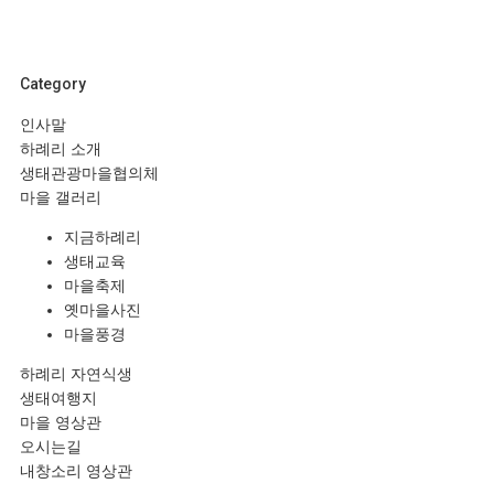
Category
인사말
하례리 소개
생태관광마을협의체
마을 갤러리
지금하례리
생태교육
마을축제
옛마을사진
마을풍경
하례리 자연식생
생태여행지
마을 영상관
오시는길
내창소리 영상관