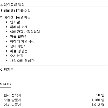
고살리숲길 탐방
하례리생태관광소식
하례리생태관광마을
인사말
하례리 소개
생태관광마을협의체
마을 갤러리
하례리 자연식생
생태여행지
마을 영상관
오시는길
내창소리 영상관
삶의기록
STATS
현재 접속자
10 명
오늘 방문자
1,155 명
어제 방문자
1,012 명