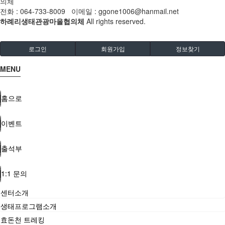
의체
전화 : 064-733-8009 이메일 : ggone1006@hanmail.net
하례리생태관광마을협의체
All rights reserved.
로그인
회원가입
정보찾기
MENU
홈으로
이벤트
출석부
1:1 문의
센터소개
생태프로그램소개
효돈천 트레킹