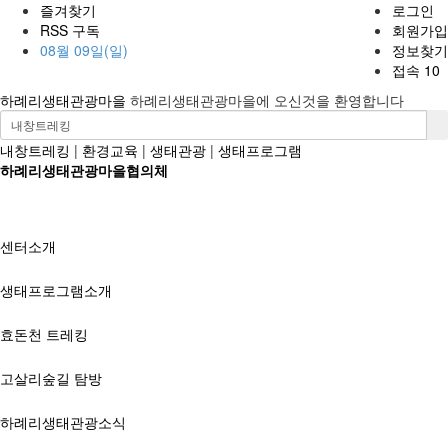
즐겨찾기
로그인
RSS 구독
회원가입
08월 09일(일)
정보찾기
접속 10
하례리생태관광마을
하례리생태관광마을에 오신것을 환영합니다
내창트레킹
|
환경교육
|
생태관광
|
생태프로그램
하례리생태관광마을협의체
센터소개
생태프로그램소개
효돈천 트레킹
고살리숲길 탐방
하례리생태관광소식