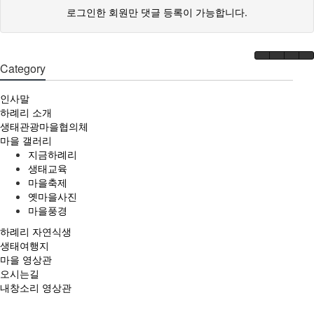
로그인한 회원만 댓글 등록이 가능합니다.
Category
인사말
하례리 소개
생태관광마을협의체
마을 갤러리
지금하례리
생태교육
마을축제
옛마을사진
마을풍경
하례리 자연식생
생태여행지
마을 영상관
오시는길
내창소리 영상관