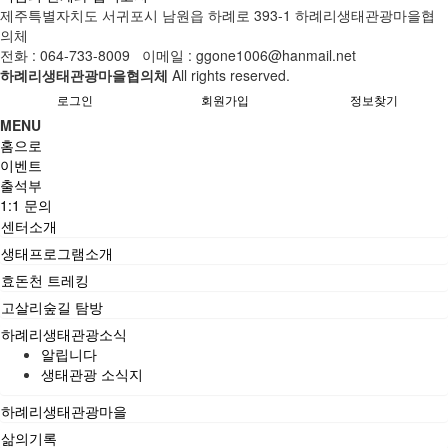
제주특별자치도 서귀포시 남원읍 하례로 393-1 하례리생태관광마을협
의체
전화 : 064-733-8009 이메일 : ggone1006@hanmail.net
하례리생태관광마을협의체
All rights reserved.
로그인
회원가입
정보찾기
MENU
홈으로
이벤트
출석부
1:1 문의
센터소개
생태프로그램소개
효돈천 트레킹
고살리숲길 탐방
하례리생태관광소식
알립니다
생태관광 소식지
하례리생태관광마을
삶의기록