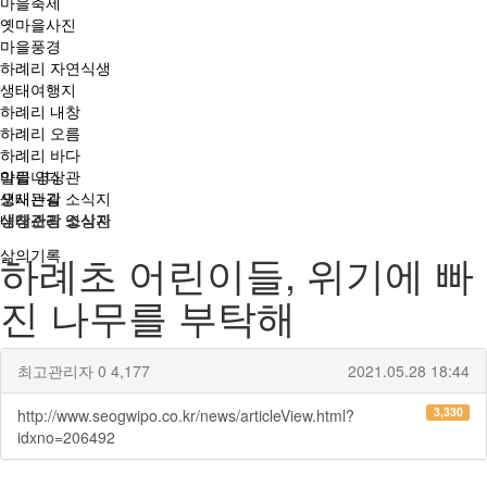
마을축제
옛마을사진
마을풍경
하례리 자연식생
생태여행지
하례리 내창
하례리 오름
하례리 바다
마을 영상관
알립니다
오시는길
생태관광 소식지
내창소리 영상관
생태관광 소식지
삶의기록
하례초 어린이들, 위기에 빠
진 나무를 부탁해
최고관리자
0
4,177
2021.05.28 18:44
3,330
http://www.seogwipo.co.kr/news/articleView.html?
idxno=206492