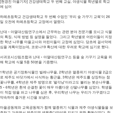
[현경진 마을기자] 건강생태학교 두 번째 교실, 야생식물 학년별로 학교
에 심어
하례초등학교 건강생태학교 두 번째 수업인 '우리 숲 가꾸기 교육'이 26
일 오전에 하례초등학교 교정에서 열렸다.
난대‧아열대산림연구소에서 근무하는 관련 분야 전문가를 모시고 식물
의 특징, 식재 방법 등 설명을 들었다. 그리고 학년별로 어린이들이 지정
한 학년 나무를 마을교사와 어린이들이 교정에 심었다. 당초에 걸서악에
심을 계획이었는데, 코로나19 확산에 대한 우려로 학교에 심기로 했다.
서귀포시산림조합과 난대‧아열대산림연구소 등을 숲 가꾸기 교육을 위
해 학교에 식물 5종 50본을 기증했다.
1학년은 공기정화식물인 빌레나무을, 2학년은 멸종위기 야생식물 2급으
로 제주도 바닷가에서 서식하는 황근을, 3학년은 제주도를 상징하는 참
꽃나무를, 4학년은 제주 방명으로 '팔각낭'이라고도 불리는 붓순나무를,
5‧6학년은 흰색 순결한 꽃이 매우 아름다운 산딸나무를 심었다. 학생들
이 적접 땅을 파고 나무를 심은 후, 우리학년 나무는 우리가 가꾸겠다고
약속하며 즐거운 시간을 보냈다.
마을공동체와 교육공동체가 함께 멸종위기 식물과 제주 야생식물들을 보
호하고 가꾸면서 제주지역 생물종다양성을 지키기 위한 활동이었다. 참