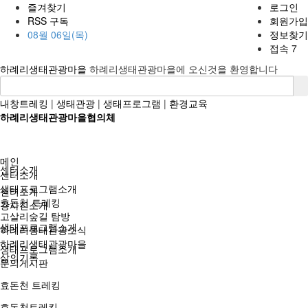
즐겨찾기
로그인
RSS 구독
회원가입
08월 06일(목)
정보찾기
접속 7
하례리생태관광마을
하례리생태관광마을에 오신것을 환영합니다
내창트레킹
|
생태관광
|
생태프로그램
|
환경교육
하례리생태관광마을협의체
메인
센터소개
센터소개
생태프로그램소개
센터소개
효돈천 트레킹
강사진소개
고살리숲길 탐방
생태프로그램소개
하례리생태관광소식
하례리생태관광마을
생태프로그램소개
삶의기록
문의게시판
효돈천 트레킹
효돈천트레킹