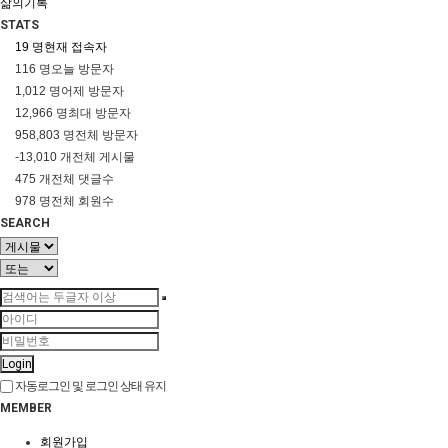
삶의기록
STATS
19 명
현재 접속자
116 명
오늘 방문자
1,012 명
어제 방문자
12,966 명
최대 방문자
958,803 명
전체 방문자
-13,010 개
전체 게시물
475 개
전체 댓글수
978 명
전체 회원수
SEARCH
Login
자동로그인 및 로그인 상태 유지
MEMBER
회원가입