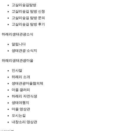
고살리숲길탐방
고살리숲길 탐방 신청
고살리숲길 탐방 문의
고살리숲길 탐방 후기
하례리생태관광소식
알립니다
생태관광 소식지
하례리생태관광마을
인사말
하례리 소개
생태관광마을협의체
마을 갤러리
하례리 자연식생
생태여행지
마을 영상관
오시는길
내창소리 영상관