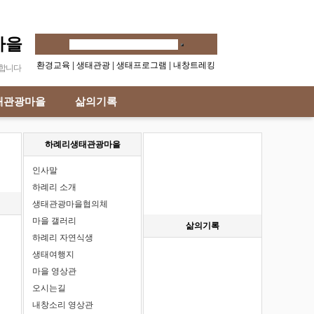
마을
환경교육
|
생태관광
|
생태프로그램
|
내창트레킹
합니다
태관광마을
삶의기록
하례리생태관광마을
인사말
하례리 소개
식
생태관광마을협의체
마을 갤러리
삶의기록
하례리 자연식생
생태여행지
마을 영상관
오시는길
내창소리 영상관