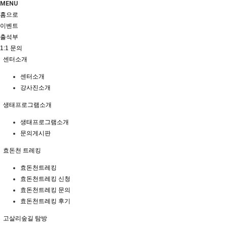
MENU
홈으로
이벤트
출석부
1:1 문의
센터소개
센터소개
강사진소개
생태프로그램소개
생태프로그램소개
문의게시판
효돈천 트레킹
효돈천트레킹
효돈천트레킹 신청
효돈천트레킹 문의
효돈천트레킹 후기
고살리숲길 탐방