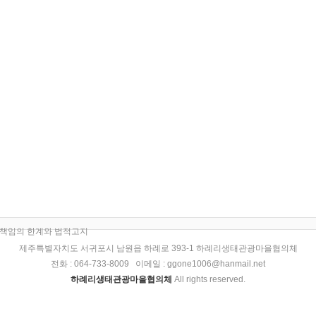
책임의 한계와 법적고지
제주특별자치도 서귀포시 남원읍 하례로 393-1 하례리생태관광마을협의체
전화 : 064-733-8009 이메일 : ggone1006@hanmail.net
하례리생태관광마을협의체
All rights reserved.