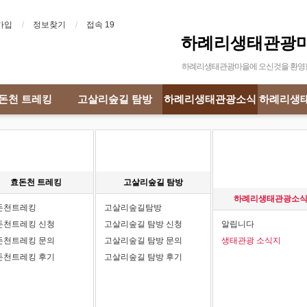
가입
정보찾기
접속 19
하례리생태관광
하례리생태관광마을에 오신것을 환영
돈천 트레킹
고살리숲길 탐방
하례리생태관광소식
하례리생
효돈천 트레킹
고살리숲길 탐방
하례리생태관광소
돈천트레킹
고살리숲길탐방
돈천트레킹 신청
고살리숲길 탐방 신청
알립니다
돈천트레킹 문의
고살리숲길 탐방 문의
생태관광 소식지
돈천트레킹 후기
고살리숲길 탐방 후기