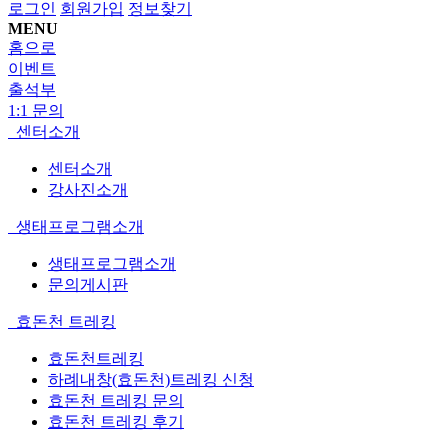
로그인
회원가입
정보찾기
MENU
홈으로
이벤트
출석부
1:1 문의
센터소개
센터소개
강사진소개
생태프로그램소개
생태프로그램소개
문의게시판
효돈천 트레킹
효돈천트레킹
하례내창(효돈천)트레킹 신청
효돈천 트레킹 문의
효돈천 트레킹 후기