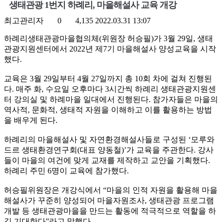
생태관광 1번지 하례리, 마을해설사 교육 개강
최고관리자
0
4,135
2022.03.31 13:07
하례리생태관광마을협의체(위원장 허승필)가 3월 29일, 생태
관광지원센터에서 2022년 제7기 마을해설사 양성교육을 시작
했다.
교육은 3월 29일부터 4월 27일까지 총 10회 차에 걸쳐 진행된
다. 매주 화, 수요일 오후마다 3시간씩 하례리 생태관광지원센
터 강의실 및 하례마을 일대에서 진행된다. 참가자들은 마을의
역사적, 문화적, 생태적 자원을 이해하고 이를 활용하는 방법
을 배우게 된다.
하례리의 마을해설사 및 자연환경해설사들로 구성된 ‘모루와
드르 생태환경연구회(대표 양동철)’가 교육을 주관한다. 강사
들이 마을의 여건에 맞게 교재를 제작하고 교안을 기획했다.
하례리 주민 6명이 교육에 참가했다.
허승필위원장은 개강식에서 “마을의 인적 자원을 활용해 마을
해설사가 꾸준히 양성되어 마을자원조사, 생태관광 프로그램
개발 등 생태관광마을을 만드는 활동에 적극적으로 역할을 하
길 기대한다”라고 말했다.