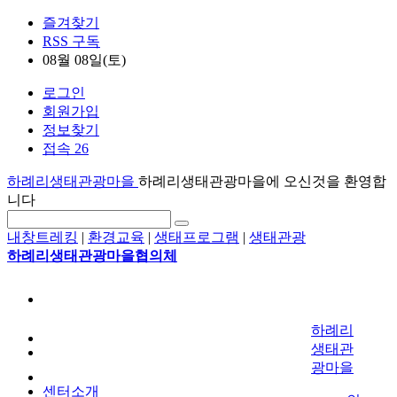
즐겨찾기
RSS 구독
08월 08일(토)
로그인
회원가입
정보찾기
접속 26
하례리생태관광마을
하례리생태관광마을에 오신것을 환영합
니다
내창트레킹
|
환경교육
|
생태프로그램
|
생태관광
하례리생태관광마을협의체
하례리
생태관
광마을
센터소개