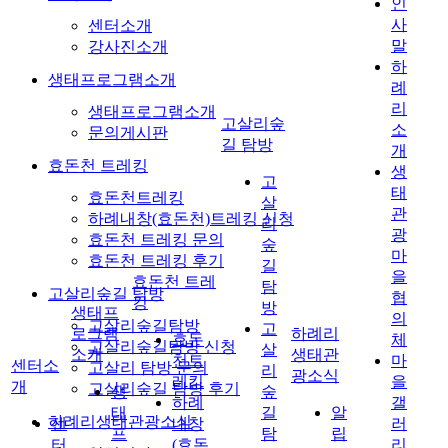
인
사
센터소개
말
강사진소개
하
생태프로그램소개
례
리
생태프로그램소개
고살리숲
소
문의게시판
길 탐방
개
효돈천 트레킹
생
고
태
효돈천트레킹
살
관
하례내창(효돈천)트레킹 신청
리
광
효돈천 트레킹 문의
숲
마
효돈천 트레킹 후기
길
을
효돈천 트레
탐
고살리숲길 탐방
협
킹
방
생태프
의
고살리숲길탐방
고
로그램
하례리
효돈
체
고살리숲길탐방 신청
살
소개
생태관
천트
마
센터소
고살리 탐방 문의
리
광소식
레킹
을
개
고살리숲길 탐방 후기
생
숲
하례
갤
태
길
알
하례리생태관광소식
센
내창
러
프
탐
립
터
(효돈
리