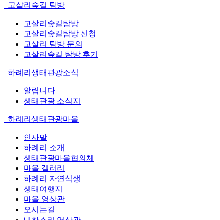
고살리숲길 탐방
고살리숲길탐방
고살리숲길탐방 신청
고살리 탐방 문의
고살리숲길 탐방 후기
하례리생태관광소식
알립니다
생태관광 소식지
하례리생태관광마을
인사말
하례리 소개
생태관광마을협의체
마을 갤러리
하례리 자연식생
생태여행지
마을 영상관
오시는길
내창소리 영상관