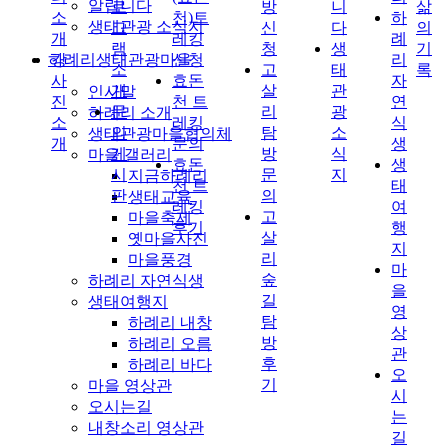
알립니다
로
방
니
삶
소
천)트
하
생태관광 소식지
그
신
다
의
개
레킹
례
램
청
생
기
하례리생태관광마을
강
신청
리
소
고
태
록
사
효돈
자
개
살
관
인사말
진
천 트
연
문
리
광
하례리 소개
소
레킹
식
의
탐
소
생태관광마을협의체
개
문의
생
게
방
식
마을 갤러리
효돈
생
시
문
지
지금하례리
천 트
태
판
의
생태교육
레킹
여
고
마을축제
후기
행
살
옛마을사진
지
리
마을풍경
마
숲
하례리 자연식생
을
길
생태여행지
영
탐
하례리 내창
상
방
하례리 오름
관
후
하례리 바다
오
기
마을 영상관
시
오시는길
는
내창소리 영상관
길