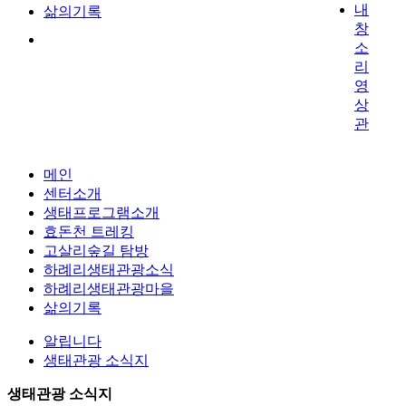
내
삶의기록
창
소
리
영
상
관
메인
센터소개
생태프로그램소개
효돈천 트레킹
고살리숲길 탐방
하례리생태관광소식
하례리생태관광마을
삶의기록
알립니다
생태관광 소식지
생태관광 소식지