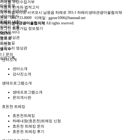
옛마을사진
이메일 무단수집거부
마을풍경
책임의 한계와 법적고지
하례리 자연식생
제주특별자치도 서귀포시 남원읍 하례로 393-1 하례리생태관광마을협의체
생태여행지
전화 : 064-733-8009 이메일 : ggone1006@hanmail.net
하례리 내창
하례리생태관광마을협의체
All rights reserved.
하례리 오름
로그인
회원가입
정보찾기
하례리 바다
MENU
마을 영상관
홈으로
오시는길
이벤트
내창소리 영상관
출석부
1:1 문의
삶의기록
센터소개
센터소개
강사진소개
생태프로그램소개
생태프로그램소개
문의게시판
효돈천 트레킹
효돈천트레킹
하례내창(효돈천)트레킹 신청
효돈천 트레킹 문의
효돈천 트레킹 후기