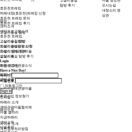
기
고살리숲길
마을 영상관
탐방 후기
오시는길
효돈천트레킹
내창소리 영
하례내창(효돈천)트레킹 신청
상관
효돈천 트레킹 문의
메인
효돈천 트레킹 후기
센터소개
생태프로그램소개
고살리숲길 탐방
효돈천 트레킹
고살리숲길탐방
고살리숲길 탐방
고살리숲길탐방 신청
하례리생태관광소식
고살리 탐방 문의
하례리생태관광마을
고살리숲길 탐방 후기
삶의기록
Login
하례리생태관광소식
회원 로그인
Have a Nice Day!
알립니다
아이디
생태관광 소식지
비밀번호
자동로그인
하례리생태관광마을
Sign In
회원가입
정보찾기
인사말
하례리 소개
생태관광마을협의체
메인으로
마을 갤러리
지금하례리
생태교육
사이트 소개
마을축제
개인정보처리방침