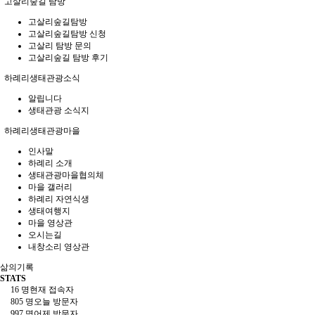
고살리숲길 탐방
고살리숲길탐방
고살리숲길탐방 신청
고살리 탐방 문의
고살리숲길 탐방 후기
하례리생태관광소식
알립니다
생태관광 소식지
하례리생태관광마을
인사말
하례리 소개
생태관광마을협의체
마을 갤러리
하례리 자연식생
생태여행지
마을 영상관
오시는길
내창소리 영상관
삶의기록
STATS
16 명
현재 접속자
805 명
오늘 방문자
997 명
어제 방문자