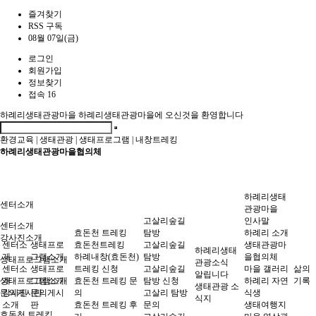
즐겨찾기
RSS 구독
08월 07일(금)
로그인
회원가입
정보찾기
접속 16
하례리생태관광마을
하례리생태관광마을에 오신것을 환영합니다
환경교육
|
생태관광
|
생태프로그램
|
내창트레킹
하례리생태관광마을협의체
하례리생태
센터소개
관광마을
고살리숲길
인사말
센터소개
효돈천 트레킹
탐방
하례리 소개
강사진소개
센터소
생태프로
효돈천트레킹
고살리숲길
생태관광마
하례리생태
개
그램소개
하례내창(효돈천)
탐방
을협의체
생태프로그램소개
관광소식
센터소
생태프로
트레킹 신청
고살리숲길
마을 갤러리
삶의
알립니다
생태프로그램소개
개
그램소개
효돈천 트레킹 문
탐방 신청
하례리 자연
기록
생태관광 소
문의게시판
강사진
문의게시
의
고살리 탐방
식생
식지
소개
판
효돈천 트레킹 후
문의
생태여행지
효돈천 트레킹