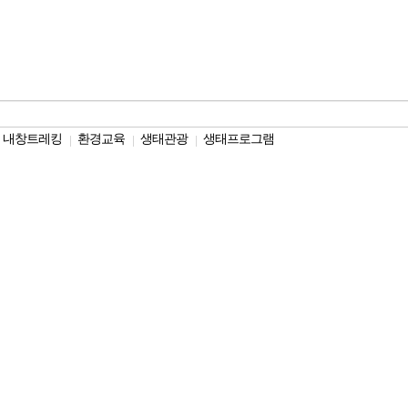
내창트레킹
환경교육
생태관광
생태프로그램
|
|
|