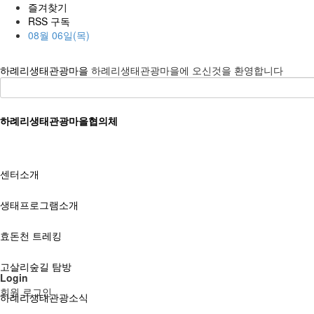
즐겨찾기
RSS 구독
08월 06일(목)
하례리생태관광마을
하례리생태관광마을에 오신것을 환영합니다
하례리생태관광마을협의체
센터소개
생태프로그램소개
효돈천 트레킹
고살리숲길 탐방
Login
회원 로그인
하례리생태관광소식