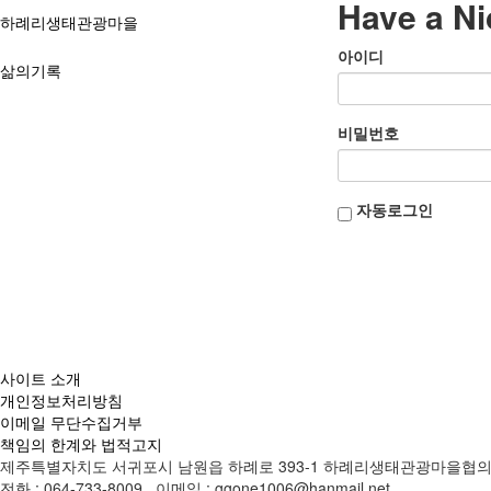
Have a Ni
하례리생태관광마을
아이디
삶의기록
비밀번호
자동로그인
사이트 소개
개인정보처리방침
이메일 무단수집거부
책임의 한계와 법적고지
제주특별자치도 서귀포시 남원읍 하례로 393-1 하례리생태관광마을협
전화 : 064-733-8009 이메일 : ggone1006@hanmail.net